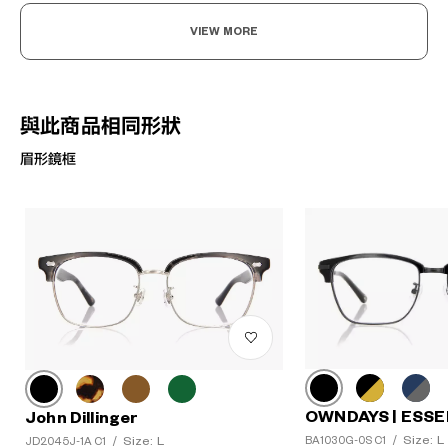
VIEW MORE
與此商品相同形狀
眉形鏡框
OWNDAYS | ESSE
John Dillinger
Size: L
Size: L
BA1030G-0S C1
/
JD2045J-1A C1
/