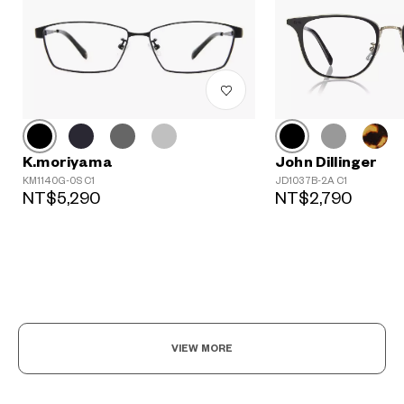
K.moriyama
John Dillinger
?
KM1140G-0S C1
JD1037B-2A C1
NT$5,290
NT$2,790
+¥0
VIEW MORE