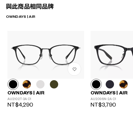
與此商品相同品牌
OWNDAYS | AIR
OWNDAYS | AIR
OWNDAYS | AIR
AU2102T-3A C1
AU2098N-2A C1
NT$4,290
NT$3,790