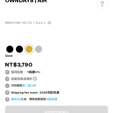
OWNDAYS | AIR
11
MM1008B-0S C3
/
Size: L
Gold
NT$3,790
獲得點數：
76
點數
(2%)
盛夏祭典滿額折
同時購買
第二副75折
Shipping fee event : 2026宅配免運
最快3日
出貨，購買度數眼鏡
宅配免運
網路商店無庫存