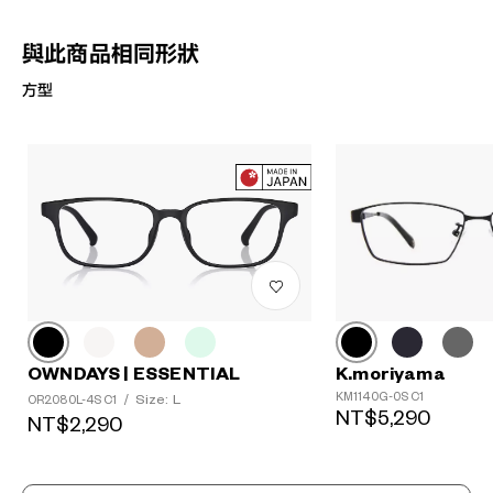
與此商品相同形狀
方型
K.moriyama
OWNDAYS | ESSENTIAL
KM1140G-0S C1
Size: L
OR2080L-4S C1
/
NT$5,290
NT$2,290