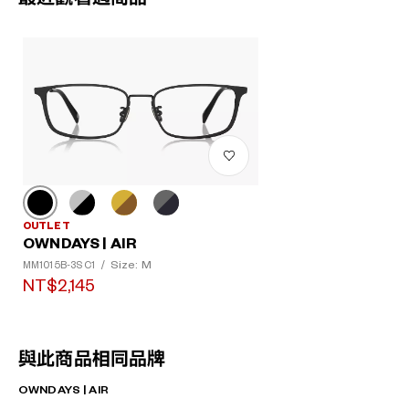
OUTLET
OWNDAYS | AIR
Size: M
MM1015B-3S C1
/
NT$2,145
與此商品相同品牌
OWNDAYS | AIR