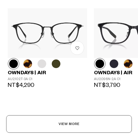
OWNDAYS | AIR
OWNDAYS | AIR
AU2102T-3A C1
AU2098N-2A C1
NT$4,290
NT$3,790
VIEW MORE