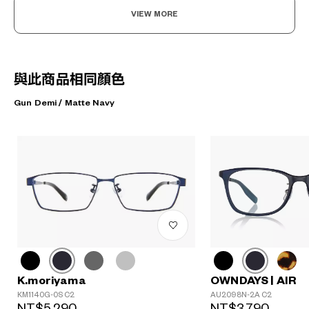
VIEW MORE
與此商品相同顏色
Gun Demi / Matte Navy
K.moriyama
OWNDAYS | AIR
KM1140G-0S C2
AU2098N-2A C2
NT$5,290
NT$3,790