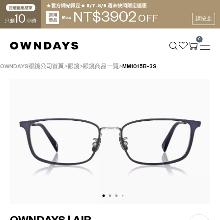
★官方網站限定★ 8/7~8/9 週末快閃限定優惠
距離優惠結束
3902
NT$
10
適用
OFF
Max
請按此
商品
只剩
小時
0
OWNDAYS眼鏡公司首頁
眼鏡
眼鏡商品一覽
MM1015B-3S