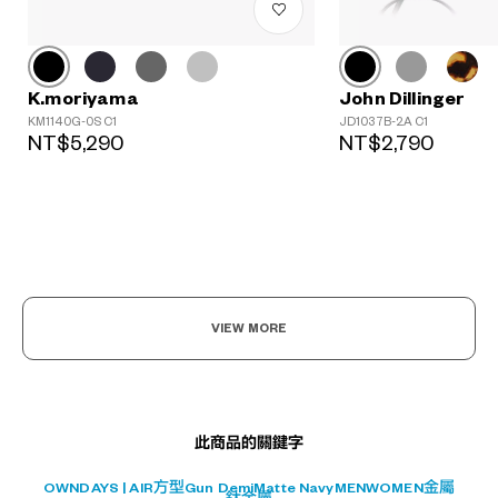
K.moriyama
John Dillinger
KM1140G-0S C1
JD1037B-2A C1
NT$5,290
NT$2,790
?
+¥0
VIEW MORE
此商品的關鍵字
OWNDAYS | AIR
方型
Gun Demi
Matte Navy
MEN
WOMEN
金屬