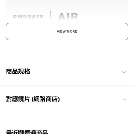
VIEW MORE
輕盈舒適，柔軟具彈性。
為了達到如空氣般的輕盈感受，採用超輕且超耐用的材料開發。鏡
框經過精心設計，防滑且舒適貼合，長時間使用也不會感到疲勞，
感受無壓力感的金屬鏡框。
商品規格
OWNDAYS | AIR 商品一覽
對應鏡片 (網路商店)
最近觀看過商品