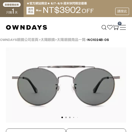
★官方網站限定★ 8/7~8/9 週末快閃限定優惠
距離優惠結束
3902
NT$
1
適用
OFF
Max
請按此
商品
只剩
天
0
OWNDAYS眼鏡公司首頁
太陽眼鏡
太陽眼鏡商品一覽
NC1024B-0S