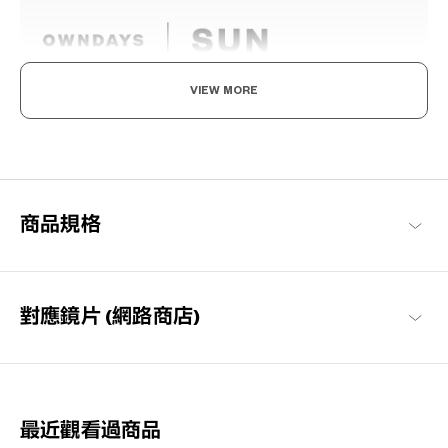
VIEW MORE
感受陽光，為之著迷。
不僅是時尚單品，也能減少眩光並保護您的眼睛避免受紫外線傷
害。豐富多彩的設計，讓您的視野能更加生動與愉悅。無論是在戶
外或街上，當陽光出現時，戴上它變得格外特別。
商品規格
OWNDAYS | SUN 商品一覽
對應鏡片 (網路商店)
最近觀看過商品