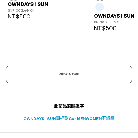
OWNDAYS | SUN
SNP1003Le-N C1
OWNDAYS | SUN
NT$500
SNP1007Le-N C1
NT$500
?
+¥0
VIEW MORE
此商品的關鍵字
OWNDAYS | SUN
圓框款
Gun
MEN
WOMEN
不鏽鋼