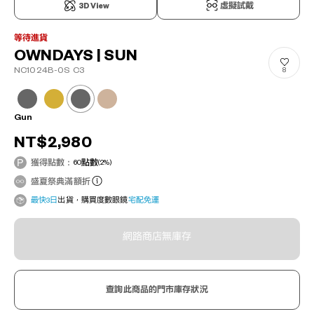
3D View
虛擬試戴
等待進貨
OWNDAYS | SUN
NC1024B-0S C3
8
Gun
NT$2,980
獲得點數：
60
點數
(2%)
盛夏祭典滿額折
最快3日
出貨，購買度數眼鏡
宅配免運
網路商店無庫存
查詢此商品的門市庫存狀況