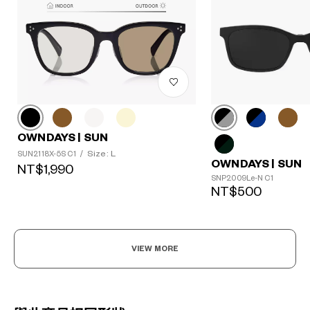
OWNDAYS | SUN
Size: L
SUN2118X-5S C1
/
OWNDAYS | SUN
NT$1,990
SNP2009Le-N C1
NT$500
VIEW MORE