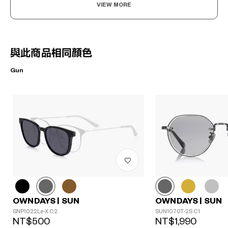
VIEW MORE
與此商品相同顏色
Gun
OWNDAYS | SUN
OWNDAYS | SUN
SNP1022Le-X C2
SUN1070T-2S C1
NT$500
NT$1,990