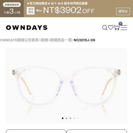
★官方網站限定★ 8/7~8/9 週末快閃限定優惠
距離優惠結束
3902
NT$
3
適用
OFF
Max
請按此
商品
只剩
小時
0
OWNDAYS眼鏡公司首頁
眼鏡
眼鏡商品一覽
NC3015J-0S