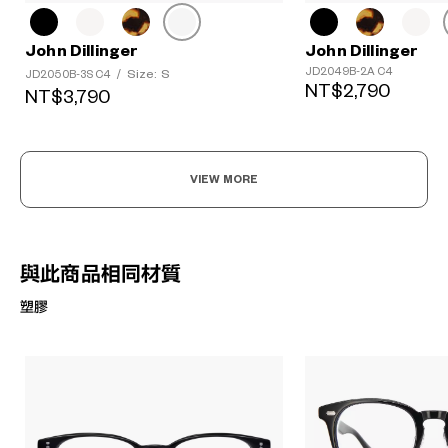
John Dillinger
John Dillinger
JD2049B-2A C4
Size: S
JD2050B-3S C4
/
NT$2,790
NT$3,790
VIEW MORE
與此商品相同材質
塑膠