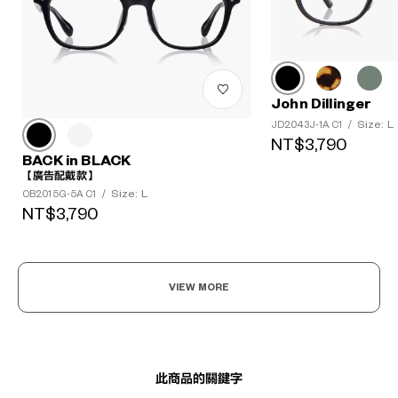
John Dillinger
Size: L
JD2043J-1A C1
/
?
NT$3,790
+¥0
BACK in BLACK
【廣告配戴款】
Size: L
OB2015G-5A C1
/
NT$3,790
VIEW MORE
此商品的關鍵字