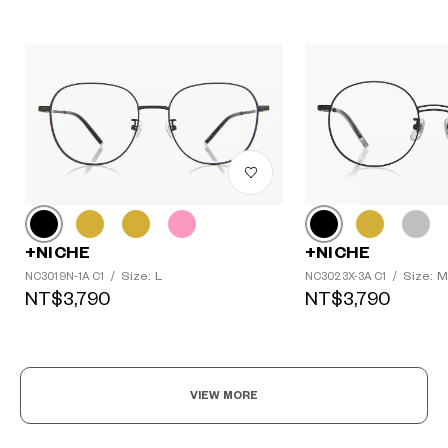
+NICHE
+NICHE
Size: L
Size: M
NC3019N-1A C1
/
NC3023X-3A C1
/
NT$3,790
NT$3,790
VIEW MORE