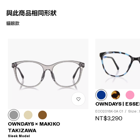
與此商品相同形狀
貓眼款
OWNDAYS | ESSE
Size:
ECO2018K-0A C1
/
NT$3,290
OWNDAYS × MAKIKO
TAKIZAWA
Sleek Model