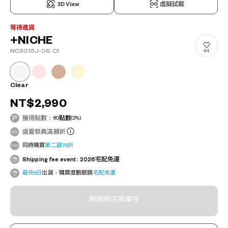
3D View
虛擬試戴
等待進貨
+NICHE
NC3015J-0S C1
44
Clear
NT$2,990
獲得點數：
60
點數
(2%)
盛夏祭典滿額折
同時購買
第二副75折
Shipping fee event : 2026宅配免運
最快3日
出貨，購買度數眼鏡
宅配免運
網路商店無庫存