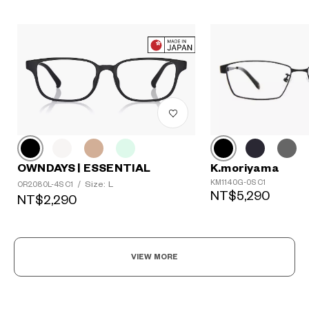
K.moriyama
OWNDAYS | ESSENTIAL
KM1140G-0S C1
Size: L
OR2080L-4S C1
/
NT$5,290
NT$2,290
VIEW MORE