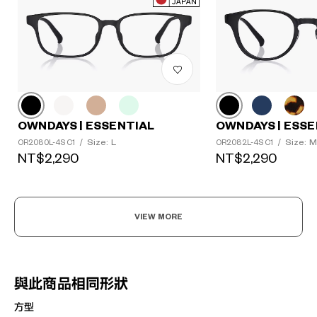
OWNDAYS | ESSENTIAL
OWNDAYS | ESSE
Size: L
Size: M
OR2080L-4S C1
/
OR2082L-4S C1
/
NT$2,290
NT$2,290
VIEW MORE
與此商品相同形狀
方型