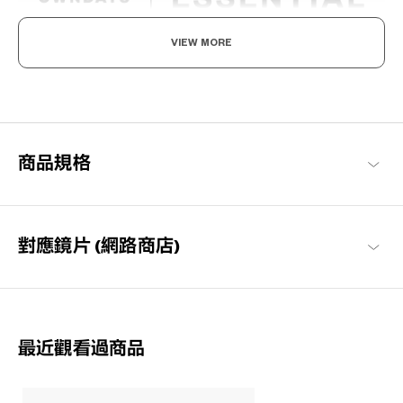
VIEW MORE
享受眼鏡的樂趣，迎接美好日常
以每個人都能享受眼鏡搭配樂趣與作為日常必需品的概念構想，基
本簡約的設計，也注重耐用性與材質的OWNDAYS代表系列。
OWNDAYS | ESSENTIAL 商品一覽
商品規格
對應鏡片 (網路商店)
最近觀看過商品