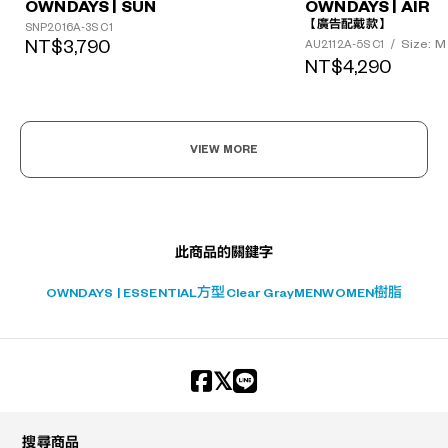
OWNDAYS | SUN
OWNDAYS | AIR
?
【廣告配戴款】
SNP2016A-3S C1
NT$3,790
Size: M
AU2112A-5S C1
/
+¥0
NT$4,290
VIEW MORE
此商品的關鍵字
OWNDAYS | ESSENTIAL
方型
Clear Gray
MEN
WOMEN
樹脂
搜尋商品