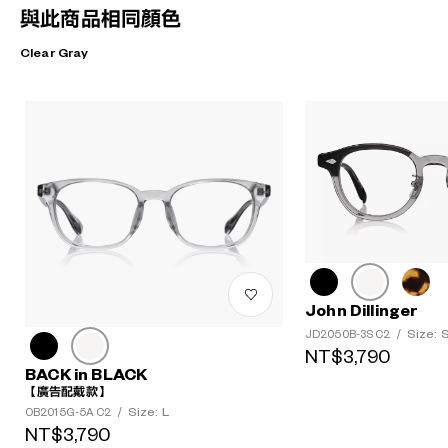
與此商品相同顏色
Clear Gray
John Dillinger
Size: 
JD2050B-3S C2
/
NT$3,790
BACK in BLACK
【廣告配戴款】
Size: L
OB2015G-5A C2
/
NT$3,790