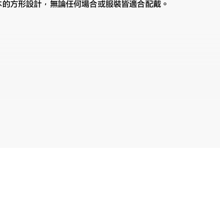
基本的方形設計，無論任何場合或服裝皆適合配戴。
鏡片顏色
受眼鏡的樂趣，迎接美好日常
個人都能享受眼鏡搭配樂趣與作為日常必需品的概念構想，基本簡約的設計
DAYS | ESSENTIAL 商品一覽