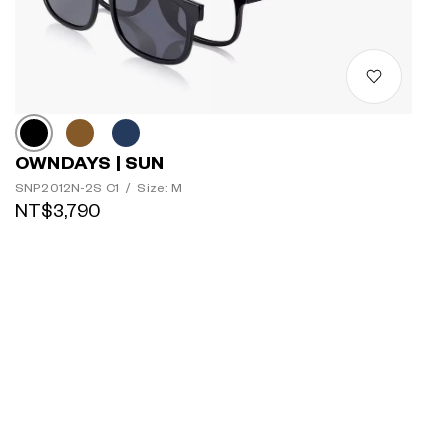
OWNDAYS | SUN
SNP2012N-2S C1
/
Size: M
NT$3,790