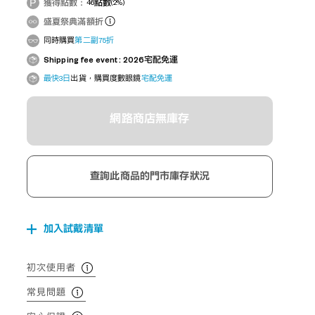
獲得點數：
46
點數
(2%)
盛夏祭典滿額折
同時購買
第二副75折
Shipping fee event : 2026宅配免運
最快3日
出貨，購買度數眼鏡
宅配免運
網路商店無庫存
查詢此商品的門市庫存狀況
加入試戴清單
初次使用者
常見問題