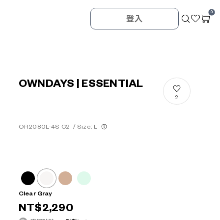
0
登入
OWNDAYS | ESSENTIAL
2
OR2080L-4S C2
/
Size: L
Clear Gray
NT$2,290