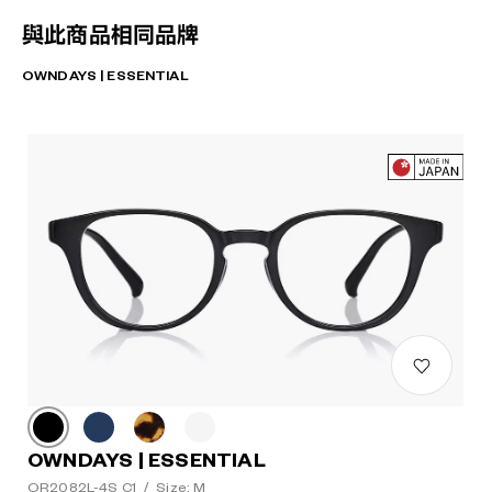
與此商品相同品牌
OWNDAYS | ESSENTIAL
OWNDAYS | ESSENTIAL
OR2082L-4S C1
/
Size: M