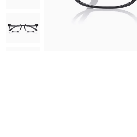
AR
3D