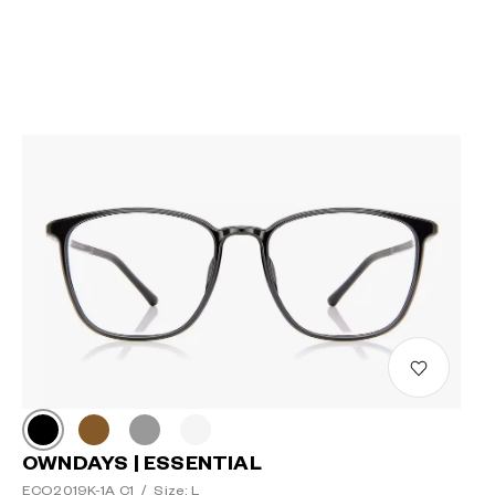
OWNDAYS | ESSENTIAL
ECO2019K-1A C1
/
Size: L