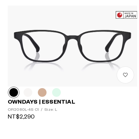
OWNDAYS | ESSENTIAL
OR2080L-4S C1
/
Size: L
NT$2,290