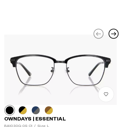
OWNDAYS | ESSENTIAL
BA1030G-0S C1
/
Size: L