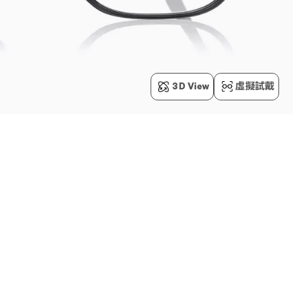
3D View
虛擬試戴