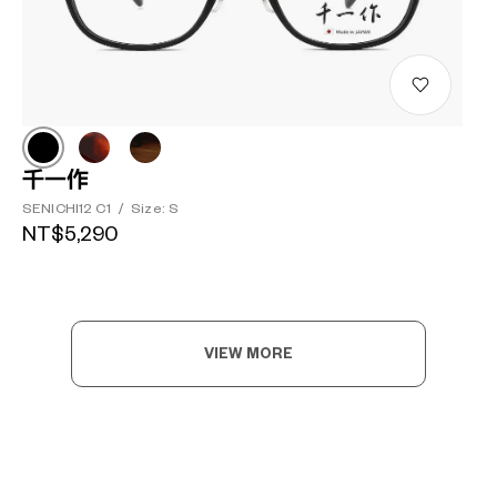
千一作
SENICHI12 C1
/
Size: S
NT$5,290
VIEW MORE