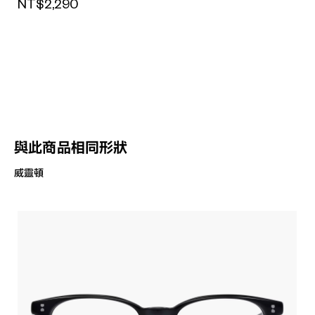
NT$2,290
與此商品相同形狀
威靈頓