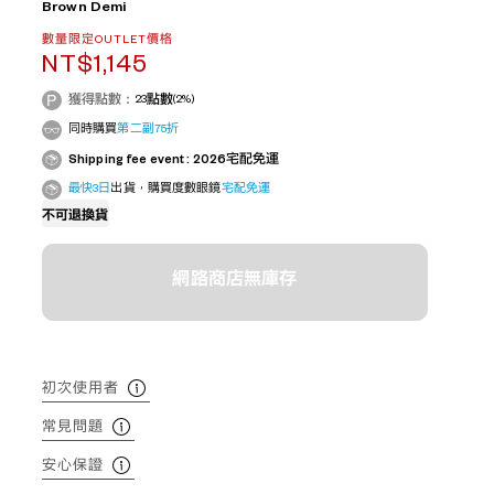
Brown Demi
數量限定OUTLET價格
NT$1,145
獲得點數：
23
點數
(2%)
同時購買
第二副75折
Shipping fee event : 2026宅配免運
最快3日
出貨，購買度數眼鏡
宅配免運
不可退換貨
網路商店無庫存
初次使用者
常見問題
安心保證