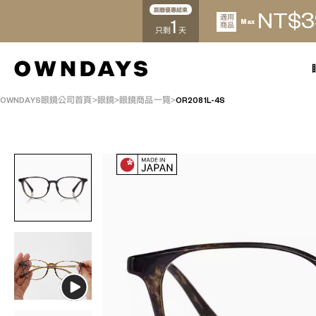
距離優惠結束
3
NT$
適用
1
Max
商品
只剩
天
OWNDAYS眼鏡公司首頁
眼鏡
眼鏡商品一覽
OR2081L-4S