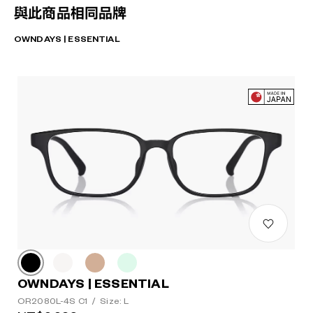
與此商品相同品牌
OWNDAYS | ESSENTIAL
OWNDAYS | ESSENTIAL
OR2080L-4S C1
/
Size: L