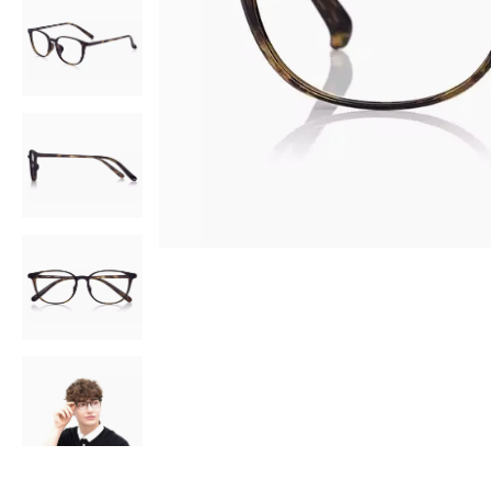
AR
3D