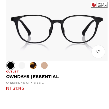
OUTLET
OWNDAYS | ESSENTIAL
OR2081L-4S C1
/
Size: L
NT$1,145