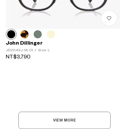
John Dillinger
JD2043J-1A C1
/
Size: L
NT$3,790
VIEW MORE