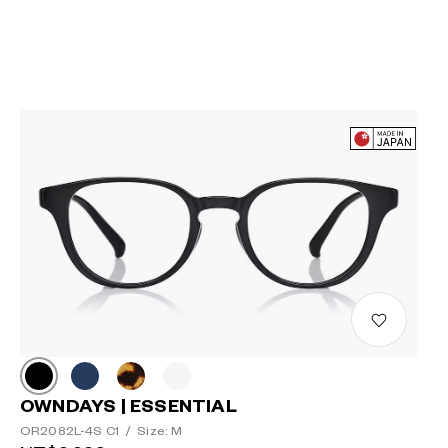
OWNDAYS | ESSENTIAL
OR2082L-4S C1
/
Size: M