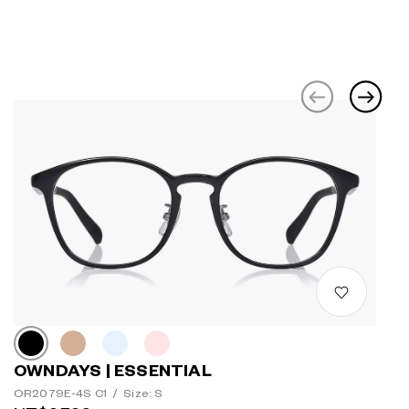
OWNDAYS | ESSENTIAL
OR2079E-4S C1
/
Size: S