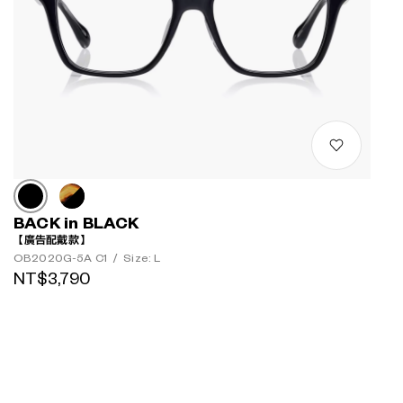
BACK in BLACK
【廣告配戴款】
OB2020G-5A C1
/
Size: L
NT$3,790