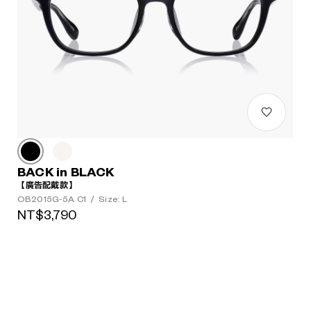
BACK in BLACK
【廣告配戴款】
OB2015G-5A C1
/
Size: L
NT$3,790