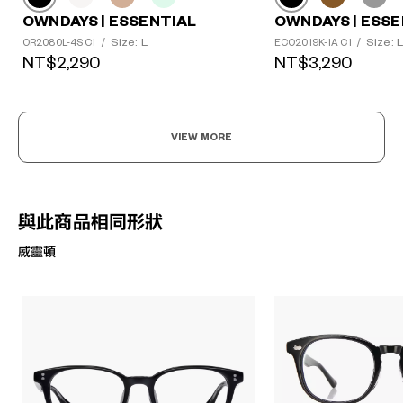
OWNDAYS | ESSENTIAL
OWNDAYS | ESSE
Size: L
Size: L
OR2080L-4S C1
/
ECO2019K-1A C1
/
NT$2,290
NT$3,290
VIEW MORE
與此商品相同形狀
威靈頓