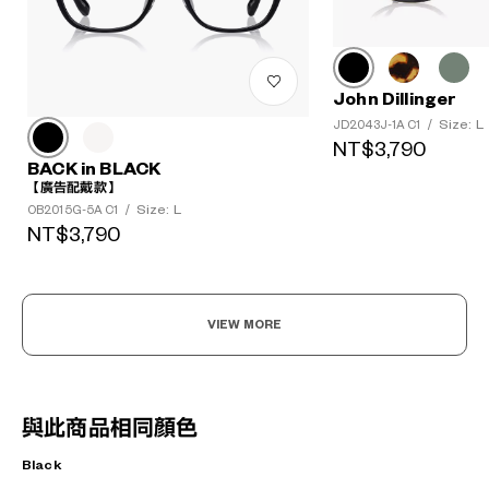
John Dillinger
Size: L
JD2043J-1A C1
/
NT$3,790
BACK in BLACK
【廣告配戴款】
Size: L
OB2015G-5A C1
/
NT$3,790
VIEW MORE
與此商品相同顏色
Black