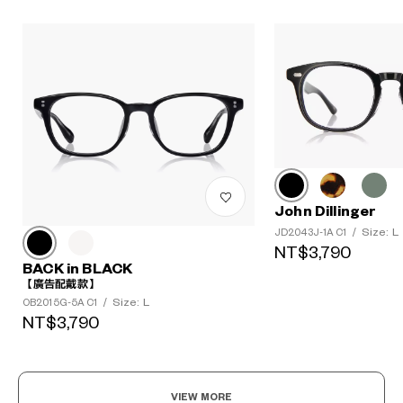
John Dillinger
Size: L
JD2043J-1A C1
/
NT$3,790
BACK in BLACK
【廣告配戴款】
Size: L
OB2015G-5A C1
/
NT$3,790
VIEW MORE