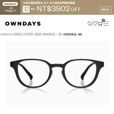
★官方網站限定★ 8/7~8/9 週末快閃限定優惠
距離優惠結束
3902
NT$
2
適用
OFF
Max
請按此
商品
只剩
天
0
OWNDAYS眼鏡公司首頁
眼鏡
眼鏡商品一覽
OR2082L-4S