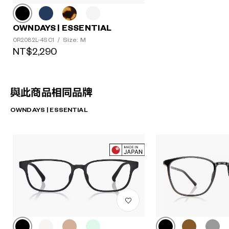
OWNDAYS | ESSENTIAL
Size: M
OR2082L-4S C1
/
NT$2,290
與此商品相同品牌
OWNDAYS | ESSENTIAL