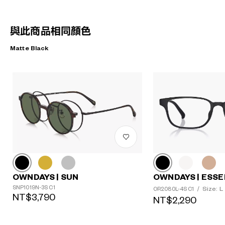
與此商品相同顏色
Matte Black
OWNDAYS | SUN
OWNDAYS | ESSE
SNP1019N-3S C1
Size: L
OR2080L-4S C1
/
NT$3,790
NT$2,290