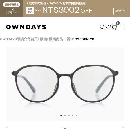
★官方網站限定★ 8/7~8/9 週末快閃限定優惠
距離優惠結束
3902
NT$
1
適用
OFF
Max
請按此
商品
只剩
天
0
OWNDAYS眼鏡公司首頁
眼鏡
眼鏡商品一覽
PC2008N-2S