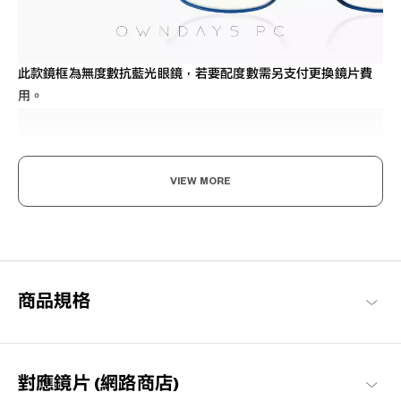
此款鏡框為無度數抗藍光眼鏡，若要配度數需另支付更換鏡片費
用。
VIEW MORE
給予3C產品常用者，明智的選擇
OWNDAYS PC眼鏡的開發考慮到現代人的用眼需求，經常盯著電
商品規格
腦、電視、智慧型手機、遊戲機等的3C產品。減少螢幕閃爍和眩
光，減輕眼睛的壓力。
OWNDAYS PC 商品一覽
對應鏡片 (網路商店)