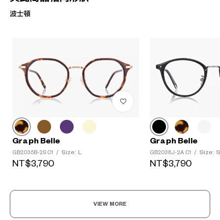
波士頓
Graph Belle
Graph Belle
Size: L
Size: 
GB2035B-2S C1
/
GB2038J-2A C1
/
NT$3,790
NT$3,790
VIEW MORE