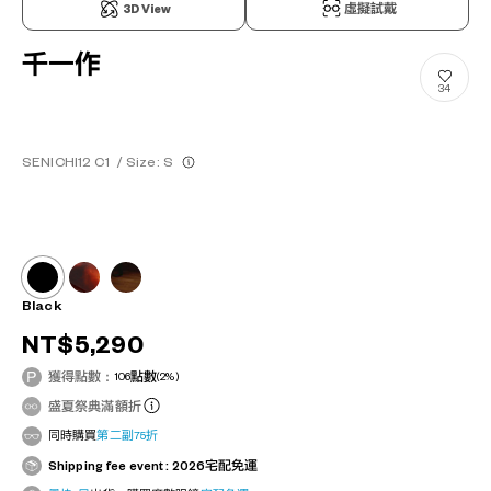
3D View
虛擬試戴
千一作
34
SENICHI12 C1
/
Size: S
Black
NT$5,290
獲得點數：
106
點數
(2%)
盛夏祭典滿額折
同時購買
第二副75折
Shipping fee event : 2026宅配免運