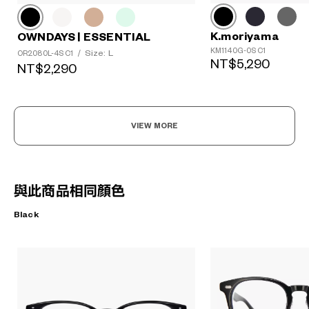
K.moriyama
OWNDAYS | ESSENTIAL
KM1140G-0S C1
Size: L
OR2080L-4S C1
/
NT$5,290
NT$2,290
VIEW MORE
與此商品相同顏色
Black