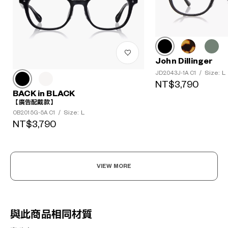
John Dillinger
Size: L
JD2043J-1A C1
/
NT$3,790
BACK in BLACK
【廣告配戴款】
Size: L
OB2015G-5A C1
/
NT$3,790
VIEW MORE
與此商品相同材質