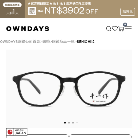
★官方網站限定★ 8/7~8/9 週末快閃限定優惠
距離優惠結束
3902
NT$
1
適用
OFF
Max
請按此
商品
只剩
天
0
OWNDAYS眼鏡公司首頁
眼鏡
眼鏡商品一覽
SENICHI12