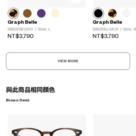
Graph Belle
Graph Belle
Size: L
Size: 
GB2035B-2S C1
/
GB2038J-2A C1
/
NT$3,790
NT$3,790
VIEW MORE
與此商品相同顏色
Brown Demi