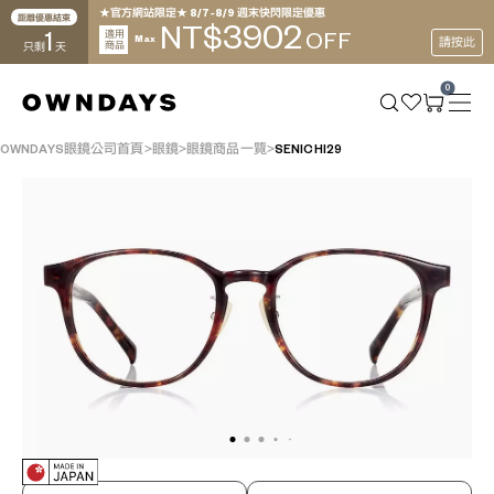
★官方網站限定★ 8/7~8/9 週末快閃限定優惠
距離優惠結束
3902
NT$
1
適用
OFF
Max
請按此
商品
只剩
天
0
OWNDAYS眼鏡公司首頁
眼鏡
眼鏡商品一覽
SENICHI29