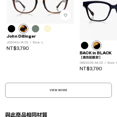
John Dillinger
Size: L
JD2043J-1A C2
/
NT$3,790
BACK in BLACK
【廣告配戴款】
Size: 
OB2020G-5A C2
/
NT$3,790
VIEW MORE
與此商品相同材質