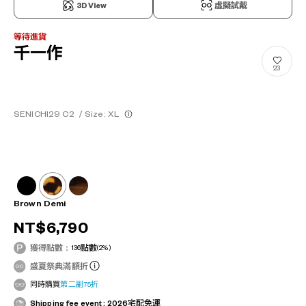
3D View
虛擬試戴
等待進貨
千一作
23
SENICHI29 C2
/
Size: XL
Brown Demi
NT$6,790
獲得點數：
136
點數
(2%)
盛夏祭典滿額折
同時購買
第二副75折
Shipping fee event : 2026宅配免運