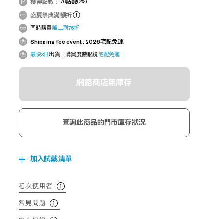
獲得點數：
76
點數
(2%)
盛夏祭典滿額折
同時購買
第二副75折
Shipping fee event : 2026宅配免運
最快3日
出貨，購買度數眼鏡
宅配免運
網路商店無庫存
查詢此商品的門市庫存狀況
加入試戴清單
初次使用者
常見問題