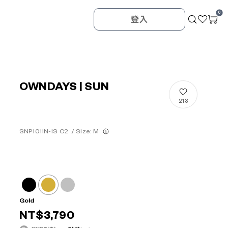
0
登入
OWNDAYS | SUN
213
SNP1011N-1S C2
/
Size: M
Gold
NT$3,790