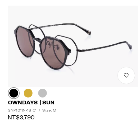
OWNDAYS | SUN
SNP1011N-1S C1
/
Size: M
NT$3,790