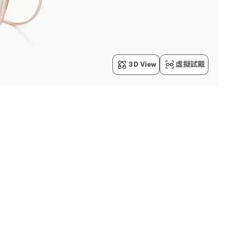
3D View
虛擬試戴