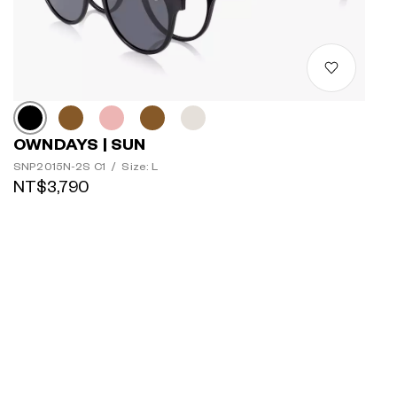
OWNDAYS | SUN
SNP2015N-2S C1
/
Size: L
NT$3,790