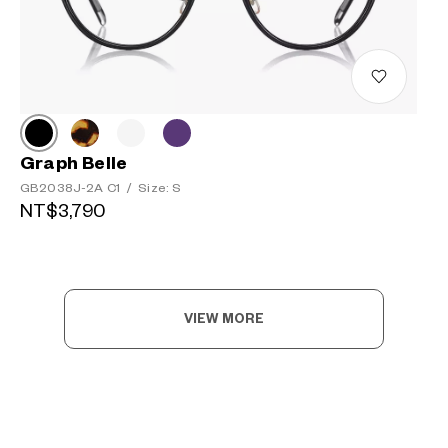
Graph Belle
GB2038J-2A C1
/
Size: S
NT$3,790
VIEW MORE