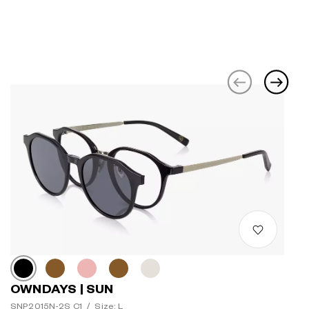
OWNDAYS | SUN
SNP2015N-2S C1
/
Size: L