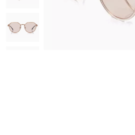
AR
3D