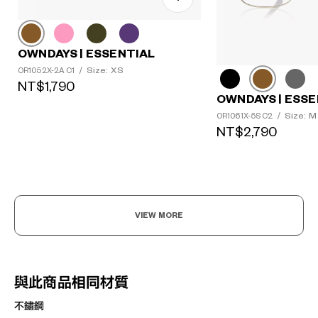
OWNDAYS | ESSENTIAL
Size: XS
OR1052X-2A C1
/
NT$1,790
OWNDAYS | ESSE
Size: M
OR1061X-5S C2
/
NT$2,790
VIEW MORE
與此商品相同材質
不鏽鋼