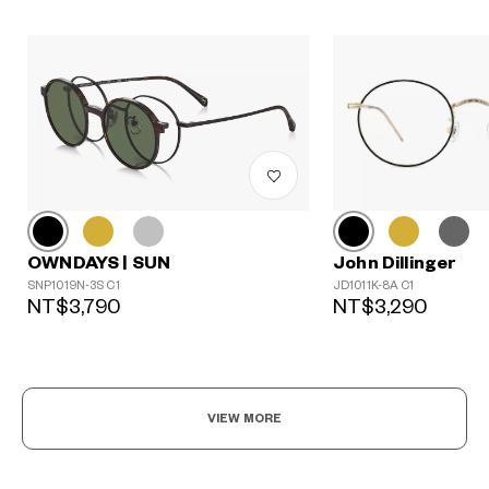
?
+¥0
John Dillinger
OWNDAYS | SUN
JD1011K-8A C1
SNP1019N-3S C1
NT$3,290
NT$3,790
VIEW MORE