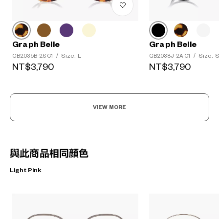
Graph Belle
Graph Belle
Size: L
Size: 
GB2035B-2S C1
/
GB2038J-2A C1
/
NT$3,790
NT$3,790
VIEW MORE
與此商品相同顏色
Light Pink