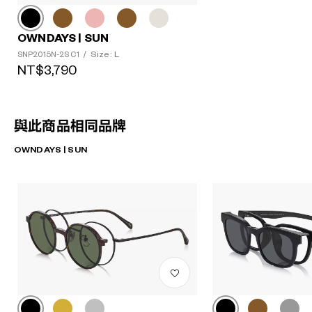
OWNDAYS | SUN
Size: L
SNP2015N-2S C1
/
NT$3,790
與此商品相同品牌
OWNDAYS | SUN