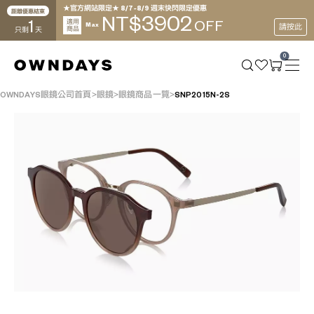
★官方網站限定★ 8/7~8/9 週末快閃限定優惠
距離優惠結束
3902
NT$
1
適用
OFF
Max
請按此
商品
只剩
天
0
OWNDAYS眼鏡公司首頁
眼鏡
眼鏡商品一覽
SNP2015N-2S