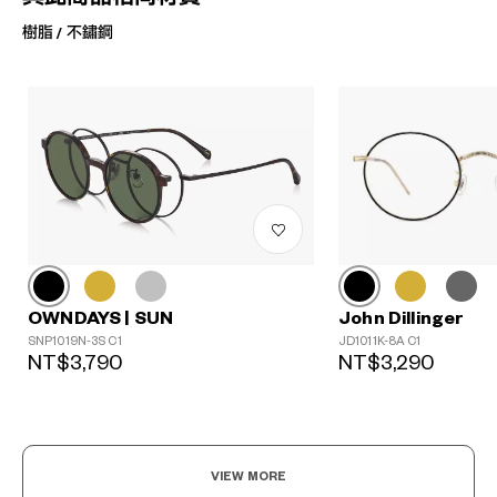
樹脂 / 不鏽鋼
?
+¥0
John Dillinger
OWNDAYS | SUN
JD1011K-8A C1
SNP1019N-3S C1
NT$3,290
NT$3,790
VIEW MORE