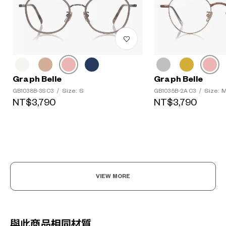
Graph Belle
Graph Belle
Size: S
Size: 
GB1038B-3S C3
/
GB1035B-2A C3
/
NT$3,790
NT$3,790
VIEW MORE
與此商品相同材質