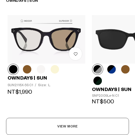
OWNDAYS | SUN
OWNDAYS | SUN
Size: L
SUN2118X-5S C1
/
OWNDAYS | SUN
NT$1,990
SNP2009Le-N C1
NT$500
VIEW MORE