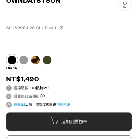
OWNDAYS | SUN
67
SUN8006J-2S C1
/
Size: L
Black
NT$1,490
獲得點數：
30
點數
(2%)
盛夏祭典滿額折
最快3日
出貨，購買度數眼鏡
宅配免運
追加到購物車