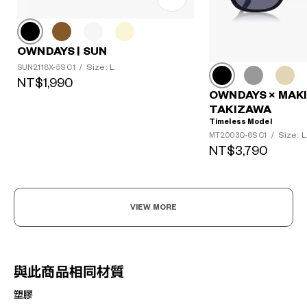
OWNDAYS | SUN
?
Size: L
SUN2118X-5S C1
/
+¥0
NT$1,990
OWNDAYS × MAK
TAKIZAWA
Timeless Model
Size: L
MT2003Q-6S C1
/
NT$3,790
VIEW MORE
與此商品相同材質
塑膠