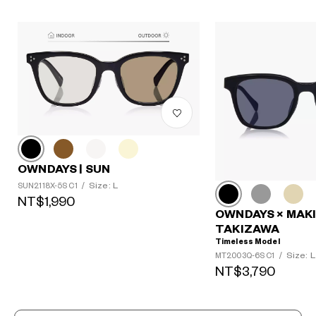
OWNDAYS | SUN
Size: L
SUN2118X-5S C1
/
NT$1,990
OWNDAYS × MAK
TAKIZAWA
Timeless Model
Size: L
MT2003Q-6S C1
/
NT$3,790