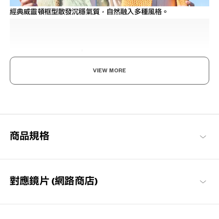
經典威靈頓框型散發沉穩氣質，自然融入多種風格。
VIEW MORE
感受陽光，為之著迷。
不僅是時尚單品，也能減少眩光並保護您的眼睛避免受紫外線傷
害。豐富多彩的設計，讓您的視野能更加生動與愉悅。無論是在戶
外或街上，當陽光出現時，戴上它變得格外特別。
商品規格
OWNDAYS | SUN 商品一覽
對應鏡片 (網路商店)