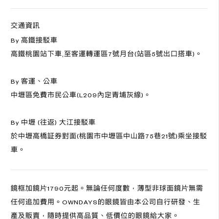
交通資訊
By 高鐵接駁車
高鐵桃園站下車,至客運轉運區7號月台(站區5號出口搭車)。
By 客運、公車
中壢區免費市民公車(L209內定青埔灰線)。
By 中壢 (往返) 大江接駁車
於中壢高橋証券對面(桃園市中壢區中山路75巷21號)乘坐接駁
車。
鏡框加鏡片1790元起。無論任何度數，薄型非球面鏡片無需
任何追加費用。OWNDAYS的眼鏡皆由本公司自行研發、生
產及販賣，隨時提供高品質、低價位的眼鏡給大家。