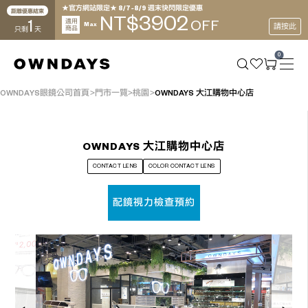
★官方網站限定★ 8/7~8/9 週末快閃限定優惠
距離優惠結束
3902
NT$
1
適用
OFF
Max
請按此
商品
只剩
天
0
OWNDAYS眼鏡公司首頁
門市一覽
桃園
OWNDAYS 大江購物中心店
OWNDAYS 大江購物中心店
CONTACT LENS
COLOR CONTACT LENS
配鏡視力檢查預約