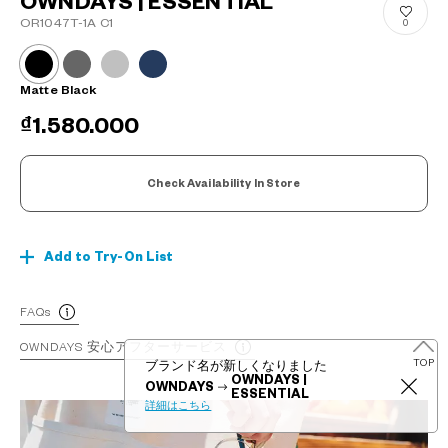
OWNDAYS | ESSENTIAL
OR1047T-1A C1
0
Matte Black
₫1.580.000
Check Availability In Store
Add to Try-On List
?
+¥0
FAQs
OWNDAYS 安心アフターサービス
TOP
ブランド名が新しくなりました
OWNDAYS |
OWNDAYS
ESSENTIAL
詳細はこちら