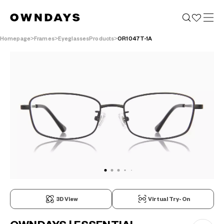
Homepage
Frames
EyeglassesProducts
OR1047T-1A
3D View
Virtual Try-On