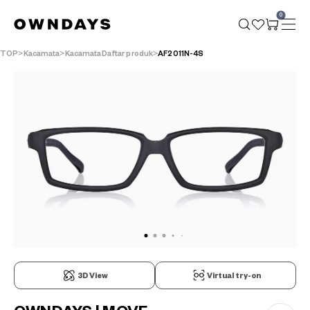
0
TOP
Kacamata
KacamataDaftar produk
AF2011N-4S
3D View
Virtual try-on