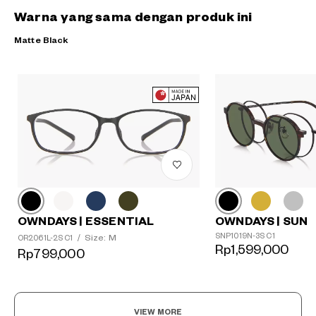
Warna yang sama dengan produk ini
Matte Black
OWNDAYS | ESSENTIAL
OWNDAYS | SUN
SNP1019N-3S C1
Size: M
OR2061L-2S C1
/
Rp1,599,000
Rp799,000
VIEW MORE