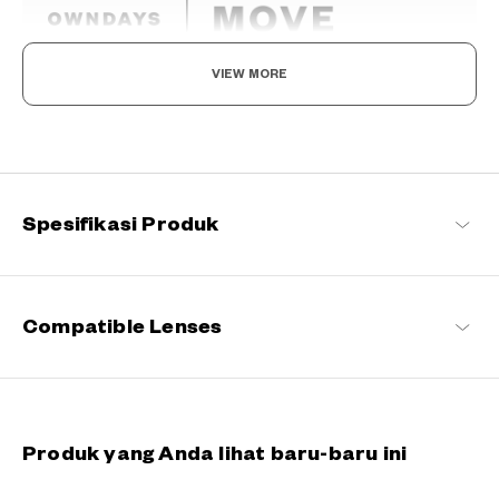
VIEW MORE
Kacamata untuk yang aktif.
Dirancang untuk pemasangan yang aman yang tetap di tempatnya
bahkan saat bergerak aktif. Sempurna untuk kehidupan sehari-hari
dan momen bepergian.
Spesifikasi Produk
OWNDAYS | MOVE
Compatible Lenses
Produk yang Anda lihat baru-baru ini