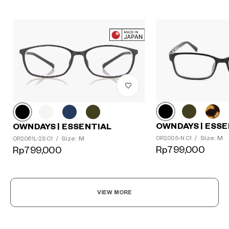
OWNDAYS | ESSE
OWNDAYS | ESSENTIAL
Size: M
Size: M
OR2005-N C1
/
OR2061L-2S C1
/
Rp799,000
Rp799,000
VIEW MORE