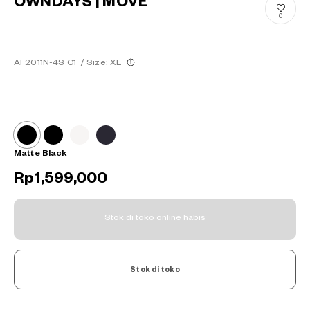
OWNDAYS | MOVE
0
AF2011N-4S C1
/
Size: XL
Matte Black
Rp1,599,000
Stok di toko online habis
Stok di toko