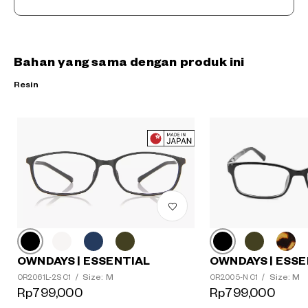
Bahan yang sama dengan produk ini
Resin
OWNDAYS | ESSE
OWNDAYS | ESSENTIAL
Size: M
Size: M
OR2005-N C1
/
OR2061L-2S C1
/
?
Rp799,000
Rp799,000
+¥0