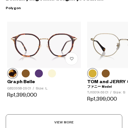
Polygon
Graph Belle
TOM and JERRY
ファニー Model
Size: L
GB2035B-2S C1
/
Size: S
TJ1001X-5S C1
/
Rp1,399,000
Rp1,399,000
VIEW MORE