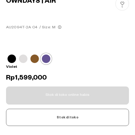
OWNDAYS | AIR
1
AU2094T-2A C4
/
Size: M
Violet
Rp1,599,000
Stok di toko online habis
Stok di toko