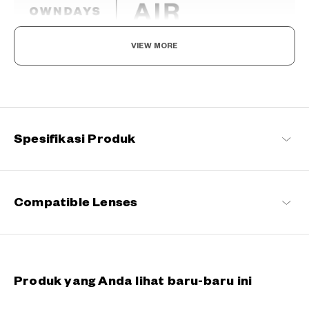
VIEW MORE
Light as air, Built to endure.
Direkayasa dengan bahan yang sangat ringan dan sangat tahan
lama untuk memberikan kenyamanan pemakaian yang terasa
seperti udara, bingkai logam ini menawarkan kesesuaian yang
sempurna dan dapat
Spesifikasi Produk
OWNDAYS | AIR Daftar produk
Compatible Lenses
Produk yang Anda lihat baru-baru ini