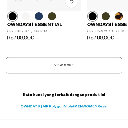
OWNDAYS | ESSE
OWNDAYS | ESSENTIAL
?
+¥0
Size: M
Size: M
OR2005-N C1
/
OR2061L-2S C1
/
Rp799,000
Rp799,000
VIEW MORE
Kata kunci yang terkait dengan produk ini
OWNDAYS | AIR
Polygon
Violet
MEN
WOMEN
Resin