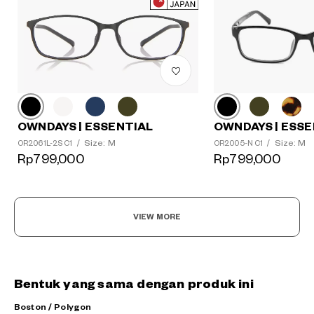
OWNDAYS | ESSE
OWNDAYS | ESSENTIAL
Size: M
Size: M
OR2005-N C1
/
OR2061L-2S C1
/
Rp799,000
Rp799,000
VIEW MORE
Bentuk yang sama dengan produk ini
Boston / Polygon