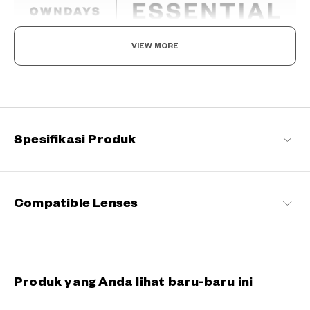
VIEW MORE
Norma Baru, Menemukan Kegembiraan dalam
Kacamata Anda
Tetap setia pada komitmen kami terhadap kenyamanan dan
kualitas, seri khas OWNDAYS ini dirancang untuk membuat
kacamata sehari-hari menyenangkan bagi setiap pemakainya.
Spesifikasi Produk
OWNDAYS | ESSENTIAL Daftar produk
Compatible Lenses
Produk yang Anda lihat baru-baru ini