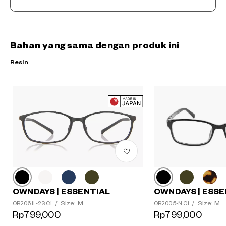
Bahan yang sama dengan produk ini
Resin
OWNDAYS | ESSE
OWNDAYS | ESSENTIAL
Size: M
Size: M
OR2005-N C1
/
OR2061L-2S C1
/
?
Rp799,000
Rp799,000
+¥0