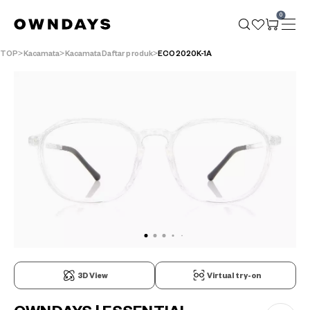
0
TOP
Kacamata
KacamataDaftar produk
ECO2020K-1A
3D View
Virtual try-on