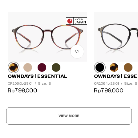
OWNDAYS | ESSENTIAL
OWNDAYS | ESSE
Size: S
Size: S
OR2065L-2S C1
/
OR2064L-2S C1
/
Rp799,000
Rp799,000
VIEW MORE