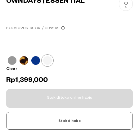
OWNDAYS | ESSENTIAL
4
ECO2020K-1A C4
/
Size: M
Clear
Rp1,399,000
Stok di toko online habis
Stok di toko