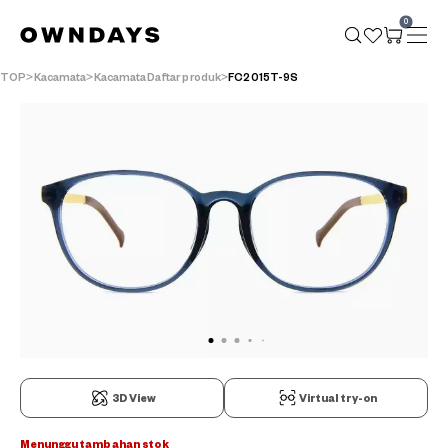
0
TOP
Kacamata
KacamataDaftar produk
FC2015T-9S
3D View
Virtual try-on
Menunggu tambahan stok