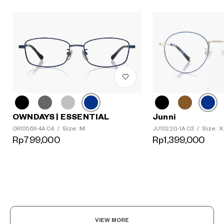
OWNDAYS | ESSENTIAL
Junni
Size: M
Size: 
OR1056X-4A C4
/
JU1022G-1A C3
/
Rp799,000
Rp1,399,000
VIEW MORE