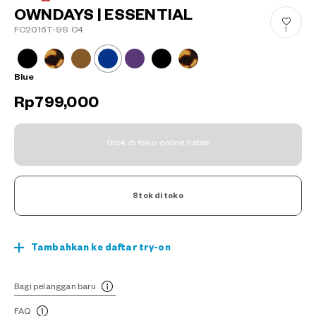
OWNDAYS | ESSENTIAL
FC2015T-9S C4
1
Blue
Rp799,000
Stok di toko online habis
Stok di toko
Tambahkan ke daftar try-on
Bagi pelanggan baru
FAQ