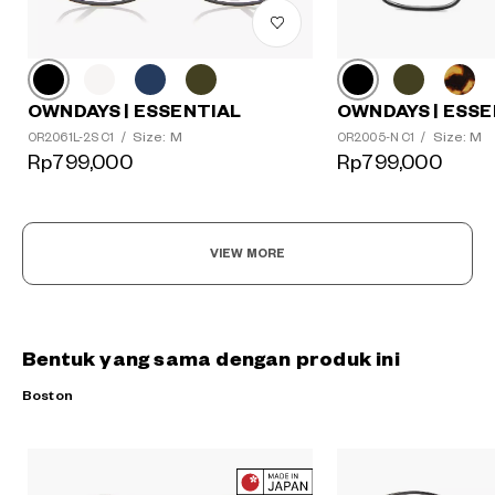
OWNDAYS | ESSE
OWNDAYS | ESSENTIAL
Size: M
Size: M
OR2005-N C1
/
OR2061L-2S C1
/
Rp799,000
Rp799,000
VIEW MORE
Bentuk yang sama dengan produk ini
Boston