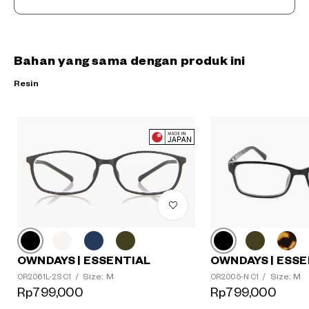
Bahan yang sama dengan produk ini
Resin
OWNDAYS | ESSE
OWNDAYS | ESSENTIAL
Size: M
Size: M
OR2005-N C1
/
OR2061L-2S C1
/
?
Rp799,000
Rp799,000
+¥0