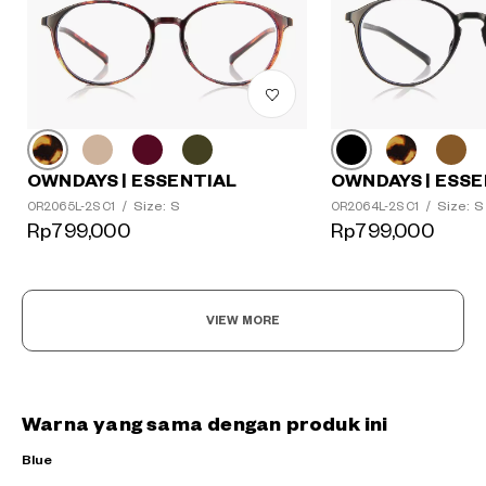
OWNDAYS | ESSENTIAL
OWNDAYS | ESSE
Size: S
Size: S
OR2065L-2S C1
/
OR2064L-2S C1
/
Rp799,000
Rp799,000
VIEW MORE
Warna yang sama dengan produk ini
Blue