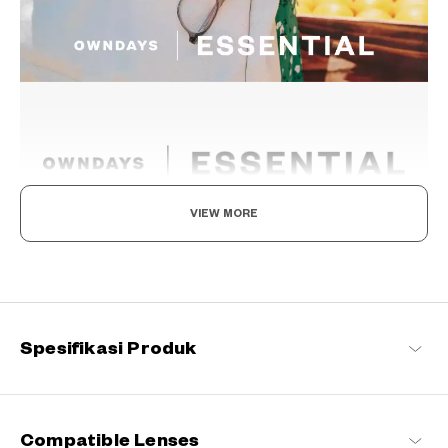
VIEW MORE
Norma Baru, Menemukan Kegembiraan dalam
Kacamata Anda
Tetap setia pada komitmen kami terhadap kenyamanan dan
kualitas, seri khas OWNDAYS ini dirancang untuk membuat
kacamata sehari-hari menyenangkan bagi setiap pemakainya.
Spesifikasi Produk
OWNDAYS | ESSENTIAL Daftar produk
Compatible Lenses