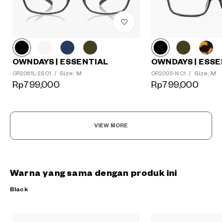
OWNDAYS | ESSE
OWNDAYS | ESSENTIAL
Size: M
Size: M
OR2005-N C1
/
OR2061L-2S C1
/
Rp799,000
Rp799,000
VIEW MORE
Warna yang sama dengan produk ini
Black