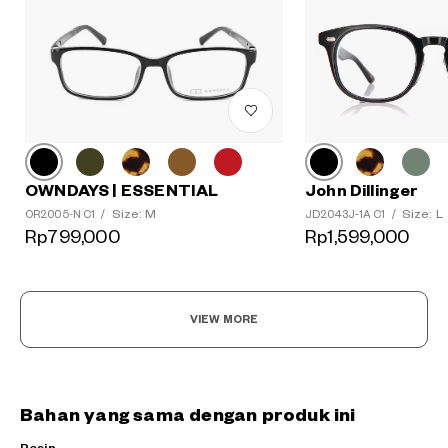
OWNDAYS | ESSENTIAL
John Dillinger
Size: M
Size: L
OR2005-N C1
/
JD2043J-1A C1
/
Rp799,000
Rp1,599,000
VIEW MORE
Bahan yang sama dengan produk ini