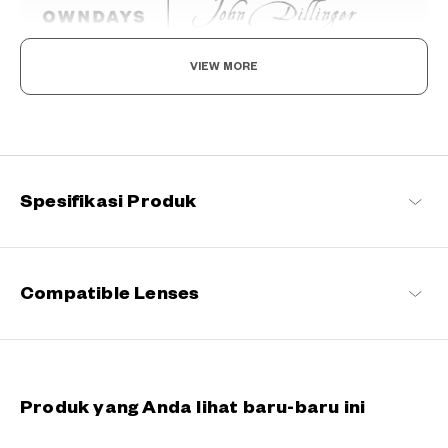
VIEW MORE
Beyond the Classics
Berakar dari desain klasik, seri ini memadukan detail yang elegan
dengan sentuhan modern, menghasilkan tampilan yang abadi
namun kontemporer dengan sentuhan keunikan.
Spesifikasi Produk
John Dillinger Daftar produk
Compatible Lenses
Produk yang Anda lihat baru-baru ini