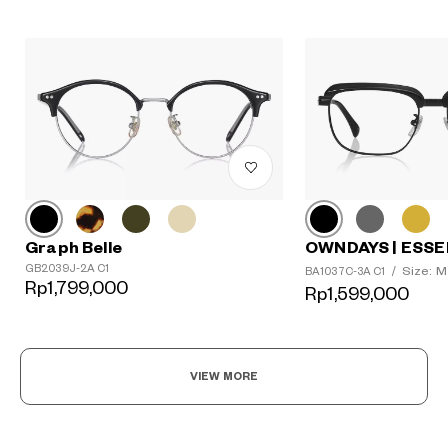
Graph Belle
OWNDAYS | ESSE
GB2039J-2A C1
Size: M
BA1037C-3A C1
/
Rp1,799,000
Rp1,599,000
VIEW MORE