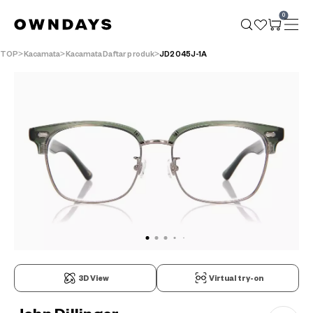
0
TOP
Kacamata
KacamataDaftar produk
JD2045J-1A
3D View
Virtual try-on