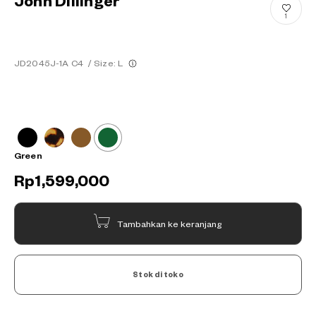
John Dillinger
1
JD2045J-1A C4
/
Size: L
Green
Rp1,599,000
Tambahkan ke keranjang
Stok di toko