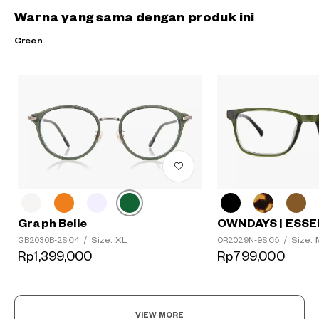
Warna yang sama dengan produk ini
Green
OWNDAYS | ESSE
Graph Belle
Size: 
Size: XL
OR2029N-9S C5
/
GB2036B-2S C4
/
Rp799,000
Rp1,399,000
VIEW MORE