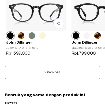
John Dillinger
John Dillinger
Size: L
Size: S
JD2043J-1A C1
/
JD2050B-3S C1
/
Rp1,599,000
Rp1,799,000
VIEW MORE
Bentuk yang sama dengan produk ini
Blowline