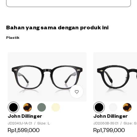
Bahan yang sama dengan produk ini
Plastik
John Dillinger
John Dillinger
Size: L
Size: S
JD2043J-1A C1
/
JD2050B-3S C1
/
?
Rp1,599,000
Rp1,799,000
+¥0