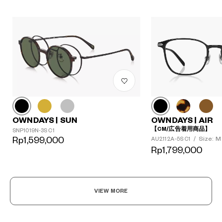
OWNDAYS | SUN
OWNDAYS | AIR
【CM/広告着用商品】
SNP1019N-3S C1
Rp1,599,000
Size: M
AU2112A-5S C1
/
Rp1,799,000
?
+¥0
VIEW MORE