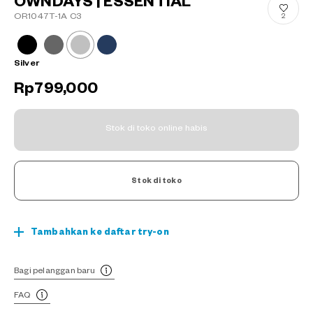
OWNDAYS | ESSENTIAL
OR1047T-1A C3
2
Silver
Rp799,000
Stok di toko online habis
Stok di toko
Tambahkan ke daftar try-on
Bagi pelanggan baru
FAQ