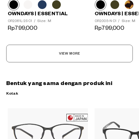
OWNDAYS | ESSE
OWNDAYS | ESSENTIAL
Size: M
Size: M
OR2005-N C1
/
OR2061L-2S C1
/
Rp799,000
Rp799,000
VIEW MORE
Bentuk yang sama dengan produk ini
Kotak