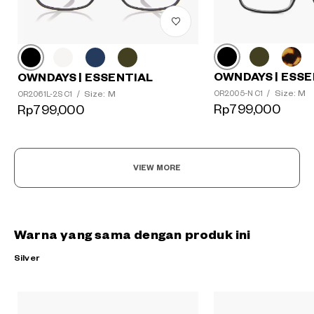
OWNDAYS | ESSE
OWNDAYS | ESSENTIAL
Size: M
Size: M
OR2005-N C1
/
OR2061L-2S C1
/
Rp799,000
Rp799,000
VIEW MORE
Warna yang sama dengan produk ini
Silver