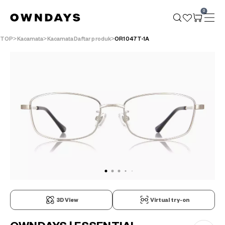
0
TOP
Kacamata
KacamataDaftar produk
OR1047T-1A
3D View
Virtual try-on