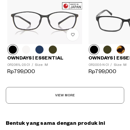
OWNDAYS | ESSE
OWNDAYS | ESSENTIAL
Size: M
Size: M
OR2005-N C1
/
OR2061L-2S C1
/
Rp799,000
Rp799,000
VIEW MORE
Bentuk yang sama dengan produk ini