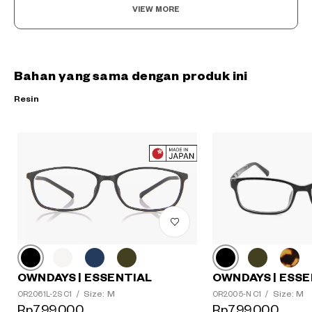
VIEW MORE
Bahan yang sama dengan produk ini
Resin
OWNDAYS | ESSE
OWNDAYS | ESSENTIAL
Size: M
Size: M
?
OR2005-N C1
/
OR2061L-2S C1
/
Rp799,000
Rp799,000
+¥0