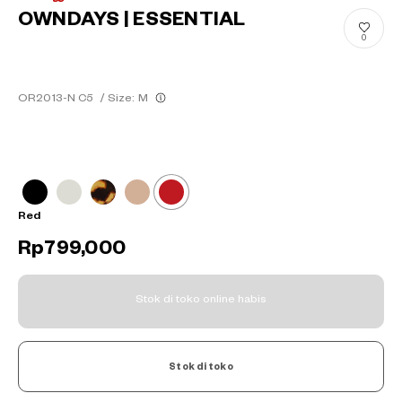
OWNDAYS | ESSENTIAL
0
OR2013-N C5
/
Size: M
Red
Rp799,000
Stok di toko online habis
Stok di toko