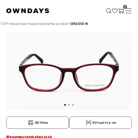
0
TOP
Kacamata
KacamataDaftar produk
OR2013-N
3D View
Virtual try-on
Menunggu tambahan stok