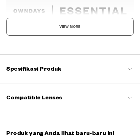
VIEW MORE
Norma Baru, Menemukan Kegembiraan dalam
Kacamata Anda
Tetap setia pada komitmen kami terhadap kenyamanan dan
kualitas, seri khas OWNDAYS ini dirancang untuk membuat
kacamata sehari-hari menyenangkan bagi setiap pemakainya.
Spesifikasi Produk
OWNDAYS | ESSENTIAL Daftar produk
Compatible Lenses
Produk yang Anda lihat baru-baru ini