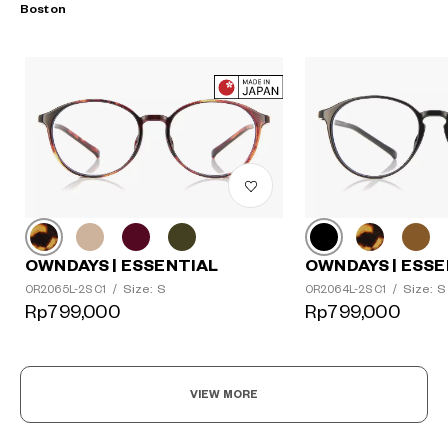
Boston
OWNDAYS | ESSENTIAL
OWNDAYS | ESSE
Size: S
Size: S
OR2065L-2S C1
/
OR2064L-2S C1
/
Rp799,000
Rp799,000
VIEW MORE