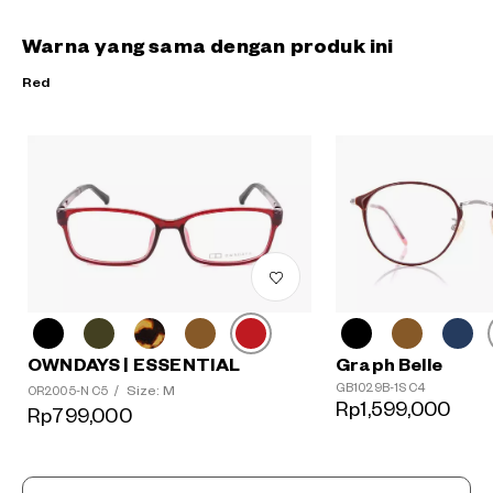
Warna yang sama dengan produk ini
Red
OWNDAYS | ESSENTIAL
Graph Belle
GB1029B-1S C4
Size: M
OR2005-N C5
/
Rp1,599,000
Rp799,000