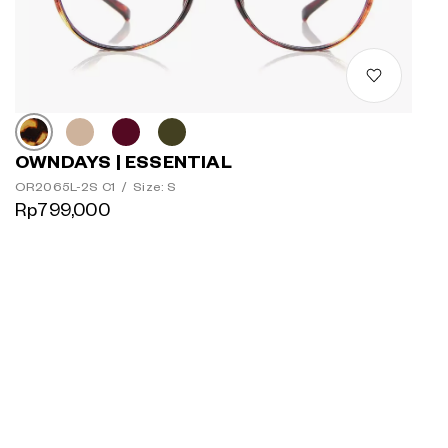
OWNDAYS | ESSENTIAL
OR2065L-2S C1
/
Size: S
Rp799,000