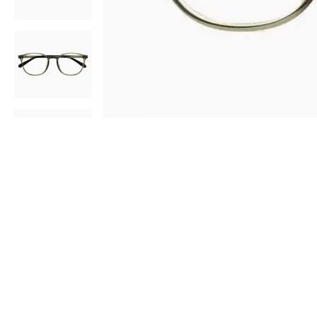
AR
3D