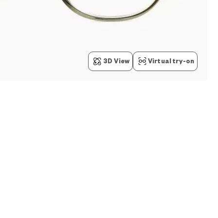
3D View
Virtual try-on