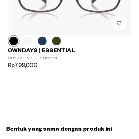
OWNDAYS | ESSENTIAL
OR2061L-2S C1
/
Size: M
Rp799,000
Bentuk yang sama dengan produk ini