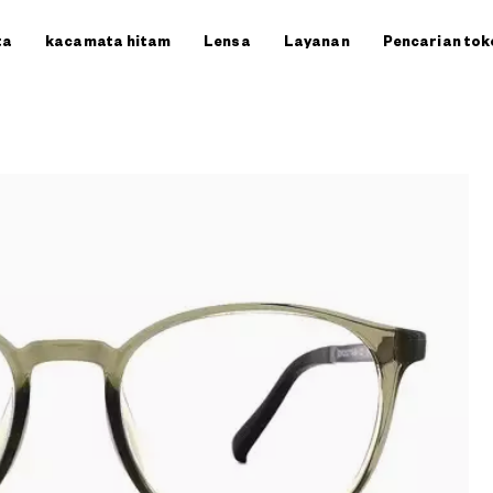
ta
kacamata hitam
Lensa
Layanan
Pencarian tok