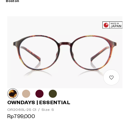
Boston
OWNDAYS | ESSENTIAL
OR2065L-2S C1
/
Size: S
Rp799,000