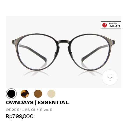
OWNDAYS | ESSENTIAL
OR2064L-2S C1
/
Size: S
Rp799,000