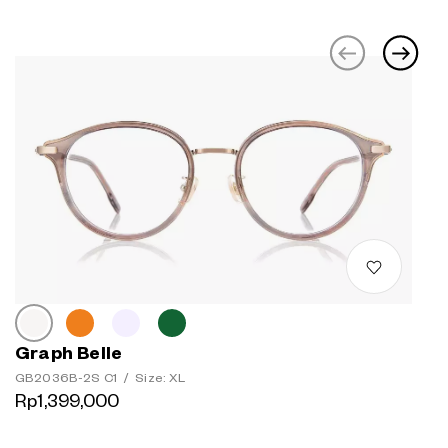
Graph Belle
GB2036B-2S C1
/
Size: XL
Rp1,399,000