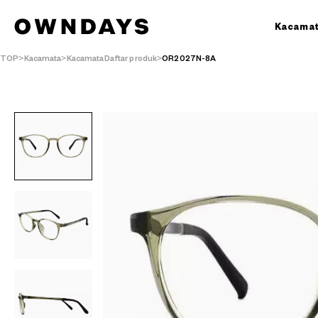
Kacama
TOP
Kacamata
KacamataDaftar produk
OR2027N-8A