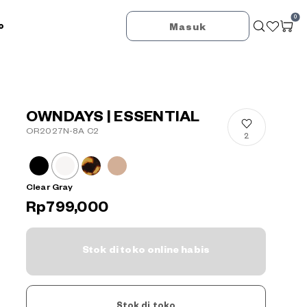
0
o
Masuk
OWNDAYS | ESSENTIAL
OR2027N-8A C2
2
Clear Gray
Rp799,000
Stok di toko online habis
Stok di toko