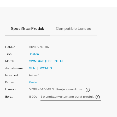
Spesifikasi Produk
Compatible Lenses
Hal/No.
OR2027N-8A
Tipe
Boston
Merek
OWNDAYS | ESSENTIAL
Jenis kelamin
MEN
WOMEN
Nose pad
Asian fit
Bahan
Resin
Ukuran
51□19－143○43.0
Penjelasan ukuran
Berat
11.50g
Selengkapnya tentang berat produk