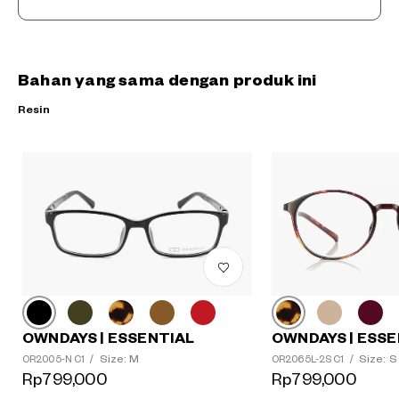
Bahan yang sama dengan produk ini
Resin
OWNDAYS | ESSENTIAL
OWNDAYS | ESSE
Size: M
Size: S
OR2005-N C1
/
OR2065L-2S C1
/
?
Rp799,000
Rp799,000
+¥0