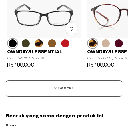
OWNDAYS | ESSENTIAL
OWNDAYS | ESSE
Size: M
Size: S
OR2005-N C1
/
OR2065L-2S C1
/
Rp799,000
Rp799,000
VIEW MORE
Bentuk yang sama dengan produk ini
Kotak