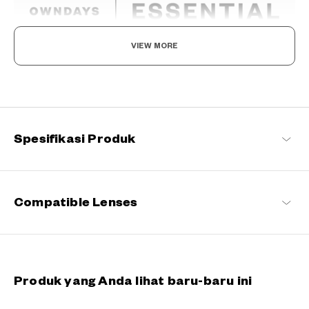
VIEW MORE
Norma Baru, Menemukan Kegembiraan dalam
Kacamata Anda
Tetap setia pada komitmen kami terhadap kenyamanan dan
kualitas, seri khas OWNDAYS ini dirancang untuk membuat
kacamata sehari-hari menyenangkan bagi setiap pemakainya.
Spesifikasi Produk
OWNDAYS | ESSENTIAL Daftar produk
Compatible Lenses
Produk yang Anda lihat baru-baru ini