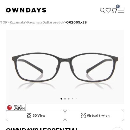
0
TOP
Kacamata
KacamataDaftar produk
OR2061L-2S
3D View
Virtual try-on