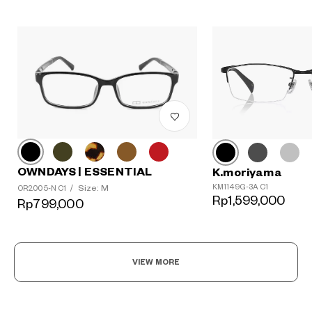
OWNDAYS | ESSENTIAL
K.moriyama
KM1149G-3A C1
Size: M
OR2005-N C1
/
Rp1,599,000
Rp799,000
VIEW MORE