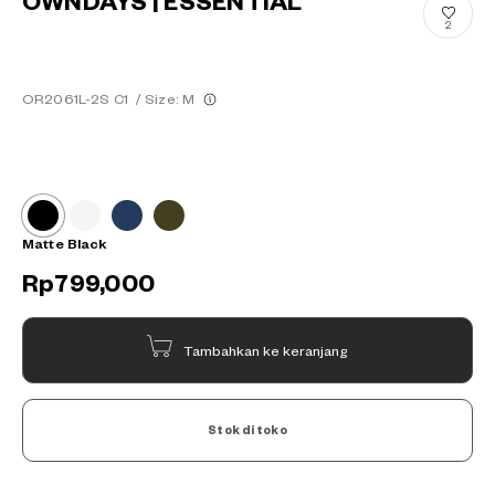
OWNDAYS | ESSENTIAL
2
OR2061L-2S C1
/
Size: M
Matte Black
Rp799,000
Tambahkan ke keranjang
Stok di toko