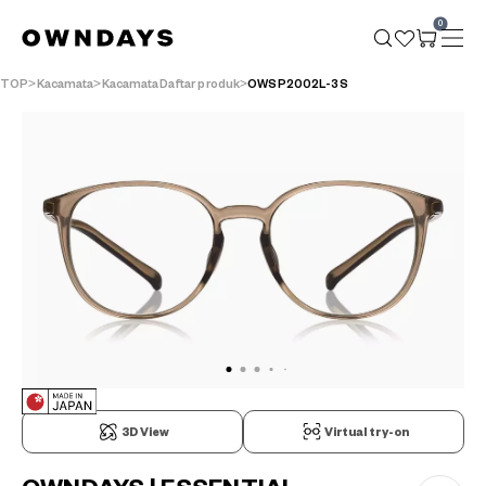
0
TOP
Kacamata
KacamataDaftar produk
OWSP2002L-3S
3D View
Virtual try-on