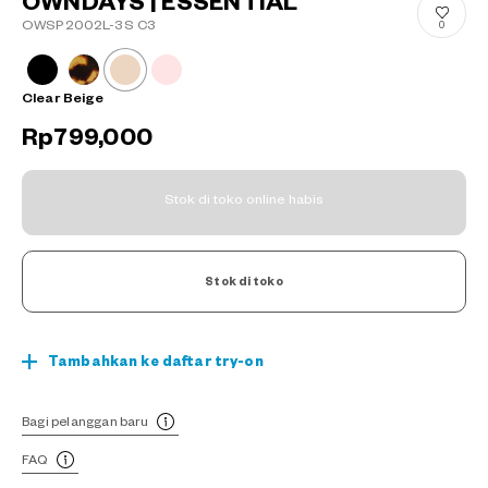
OWNDAYS | ESSENTIAL
OWSP2002L-3S C3
0
Clear Beige
Rp799,000
Stok di toko online habis
Stok di toko
Tambahkan ke daftar try-on
Bagi pelanggan baru
FAQ