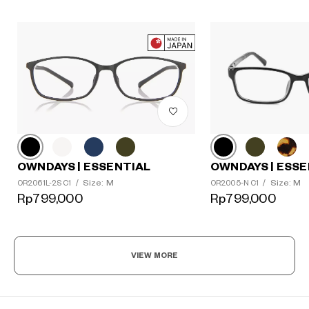
OWNDAYS | ESSE
OWNDAYS | ESSENTIAL
Size: M
Size: M
OR2005-N C1
/
OR2061L-2S C1
/
Rp799,000
Rp799,000
VIEW MORE