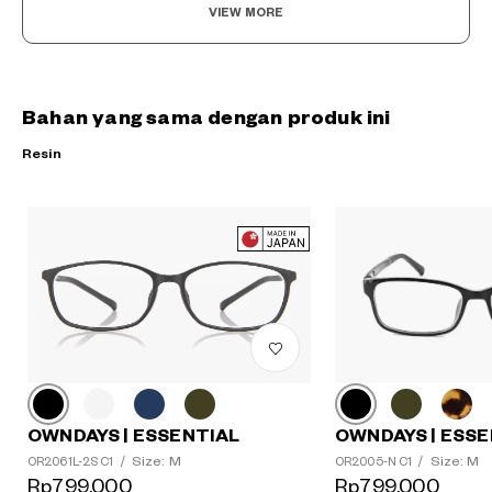
VIEW MORE
Bahan yang sama dengan produk ini
Resin
OWNDAYS | ESSE
OWNDAYS | ESSENTIAL
Size: M
Size: M
OR2005-N C1
/
?
OR2061L-2S C1
/
Rp799,000
Rp799,000
+¥0