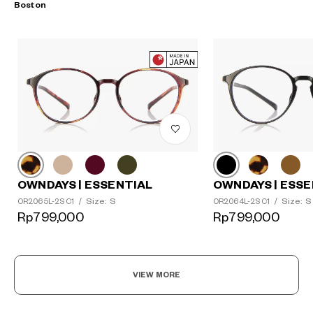
Boston
OWNDAYS | ESSENTIAL
OWNDAYS | ESSE
Size: S
Size: S
OR2065L-2S C1
/
OR2064L-2S C1
/
Rp799,000
Rp799,000
VIEW MORE