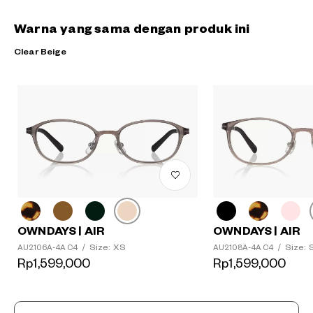
Warna yang sama dengan produk ini
Clear Beige
OWNDAYS | AIR
OWNDAYS | AIR
Size: XS
Size: 
AU2106A-4A C4
/
AU2108A-4A C4
/
Rp1,599,000
Rp1,599,000