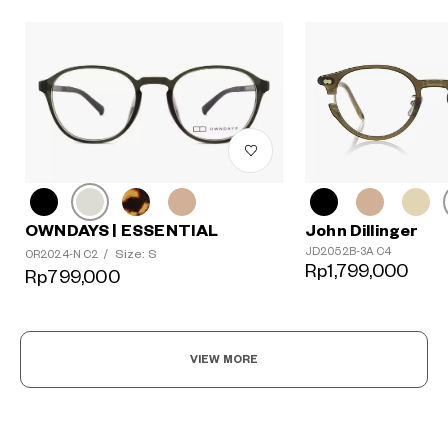
OWNDAYS | ESSENTIAL
John Dillinger
JD2052B-3A C4
Size: S
OR2024-N C2
/
Rp1,799,000
Rp799,000
VIEW MORE