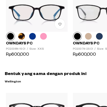
OWNDAYS PC
OWNDAYS PC
Size: XXS
Size: 
PC2006N-1S C1
/
PC2007N-2S C1
/
Rp600,000
Rp600,000
Bentuk yang sama dengan produk ini
Wellington