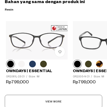
Bahan yang sama dengan produk ini
Resin
OWNDAYS | ESSE
OWNDAYS | ESSENTIAL
Size: M
Size: M
OR2005-N C1
/
OR2061L-2S C1
/
Rp799,000
Rp799,000
?
+¥0
VIEW MORE