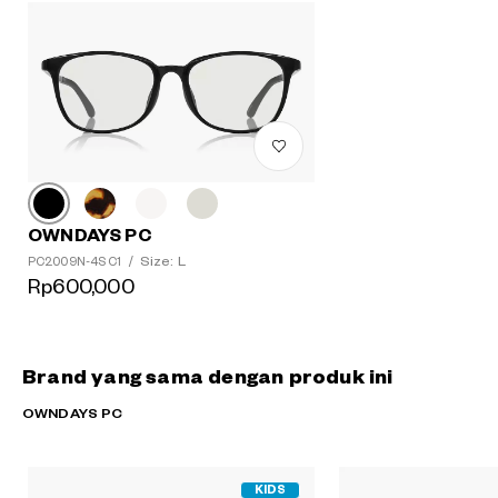
OWNDAYS PC
Size: L
PC2009N-4S C1
/
Rp600,000
Brand yang sama dengan produk ini
OWNDAYS PC
KIDS