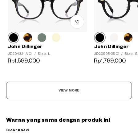
John Dillinger
John Dillinger
Size: L
Size: S
JD2043J-1A C1
/
JD2050B-3S C1
/
Rp1,599,000
Rp1,799,000
VIEW MORE
Warna yang sama dengan produk ini
Clear Khaki