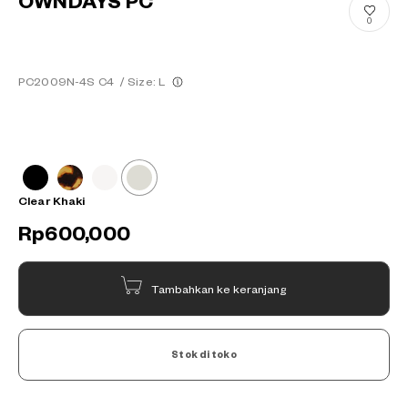
OWNDAYS PC
0
PC2009N-4S C4
/
Size: L
Clear Khaki
Rp600,000
Tambahkan ke keranjang
Stok di toko