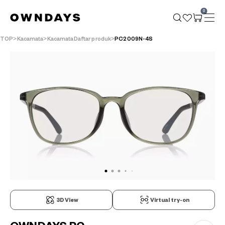
0
TOP
Kacamata
KacamataDaftar produk
PC2009N-4S
3D View
Virtual try-on