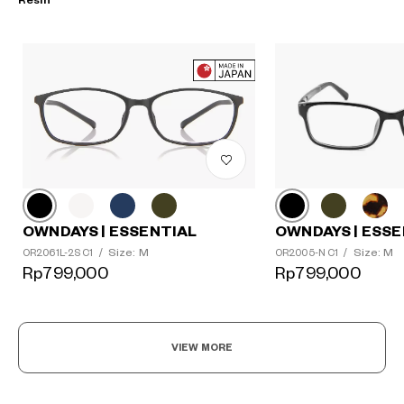
OWNDAYS | ESSE
OWNDAYS | ESSENTIAL
Size: M
Size: M
OR2005-N C1
/
OR2061L-2S C1
/
Rp799,000
Rp799,000
?
+¥0
VIEW MORE