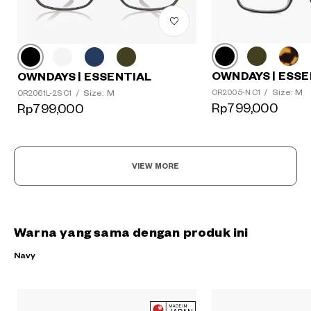
OWNDAYS | ESSE
OWNDAYS | ESSENTIAL
Size: M
Size: M
OR2005-N C1
/
OR2061L-2S C1
/
Rp799,000
Rp799,000
VIEW MORE
Warna yang sama dengan produk ini
Navy