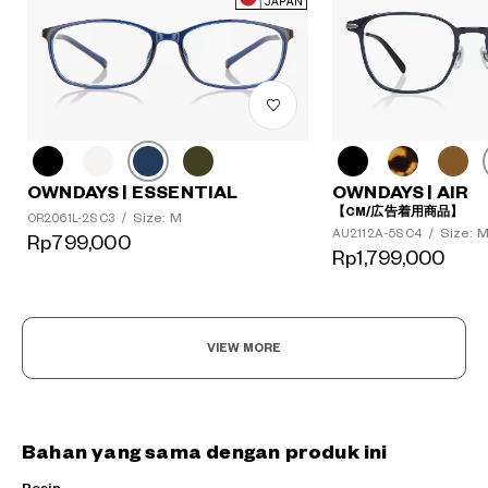
OWNDAYS | ESSENTIAL
OWNDAYS | AIR
【CM/広告着用商品】
Size: M
OR2061L-2S C3
/
Size: 
AU2112A-5S C4
/
Rp799,000
Rp1,799,000
VIEW MORE
Bahan yang sama dengan produk ini
Resin