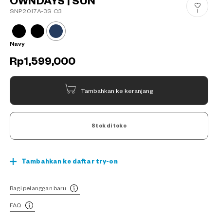
OWNDAYS | SUN
SNP2017A-3S C3
1
Navy
Rp1,599,000
Tambahkan ke keranjang
Stok di toko
Tambahkan ke daftar try-on
Bagi pelanggan baru
FAQ