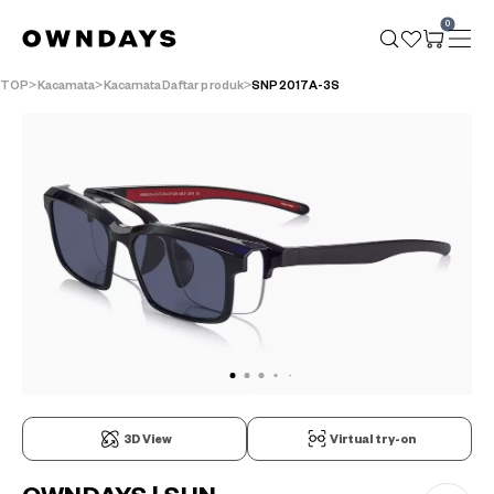
0
TOP
Kacamata
KacamataDaftar produk
SNP2017A-3S
3D View
Virtual try-on