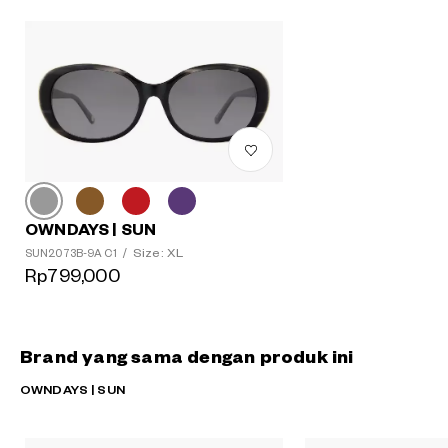
OWNDAYS | SUN
Size: XL
SUN2073B-9A C1
/
Rp799,000
Brand yang sama dengan produk ini
OWNDAYS | SUN