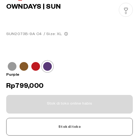
OWNDAYS | SUN
0
SUN2073B-9A C4
/
Size: XL
Purple
Rp799,000
Stok di toko online habis
Stok di toko