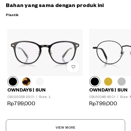
Bahan yang sama dengan produk ini
Plastik
OWNDAYS | SUN
OWNDAYS | SUN
Size: L
Size:
CSU2002B-2S C1
/
CSU1004B-4S C1
/
Rp799,000
Rp799,000
VIEW MORE