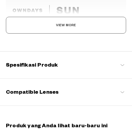
VIEW MORE
The day is yours!
Perpaduan antara mode dan fungsi. Hadir dalam berbagai desain
yang menarik, kacamata hitam ini tidak hanya mengurangi silau
dan melindungi mata Anda dari sinar UV, tetapi juga
memungkinkan Anda melihat dunia dengan lebih jelas. Dengan
Spesifikasi Produk
MATAHARI di sisi Anda, setiap momen menjadi lebih istimewa.
OWNDAYS | SUN Daftar produk
Compatible Lenses
Produk yang Anda lihat baru-baru ini