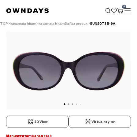
0
TOP
kacamata hitam
kacamata hitamDaftar produk
SUN2073B-9A
3D View
Virtual try-on
Menunggu tambahan stok