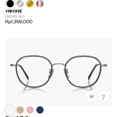
+NICHE
LB1016G-3S
C1
Rp1,399,000
2