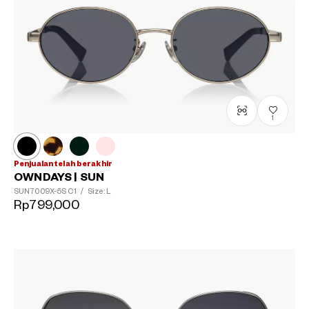
1
Penjualan telah berakhir
OWNDAYS | SUN
SUN7009X-5S
C1
/
Size: L
Rp799,000