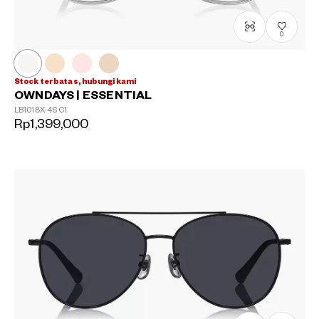
0
Stock terbatas, hubungi kami
OWNDAYS | ESSENTIAL
LB1018X-4S
C1
Rp1,399,000