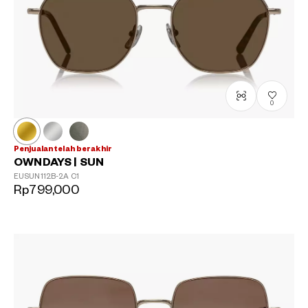
0
Penjualan telah berakhir
OWNDAYS | SUN
EUSUN112B-2A
C1
Rp799,000