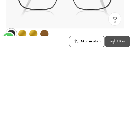
0
Penjualan telah berakhir
Atur urutan
Filter
+NICHE
EUNC101B-2A
C1
Rp1,599,000