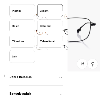
Plastik
Logam
Resin
Seluloid
Titanium
Tahan Karat
Lain
2
Jenis kelamin
Stock terbatas, hubungi kami
Eksklusif Online
Harry Potter × OWNDAYS
Bentuk wajah
Severus Snape Model
HP1007G-5A
C1
/
Size: XL
Rp1,799,000