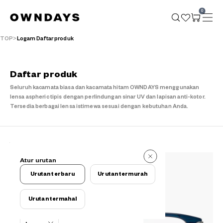
0
TOP
Logam Daftar produk
Daftar produk
Seluruh kacamata biasa dan kacamata hitam OWNDAYS menggunakan
lensa aspheric tipis dengan perlindungan sinar UV dan lapisan anti-kotor.
Tersedia berbagai lensa istimewa sesuai dengan kebutuhan Anda.
117 buah
Atur urutan
117 buah
Urutan terbaru
Urutan termurah
Urutan termahal
Kriteria filter