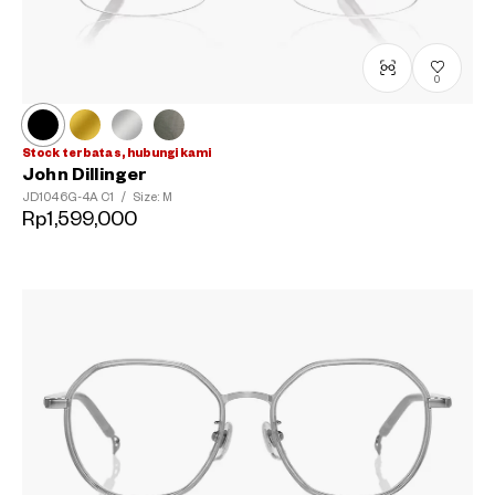
0
Stock terbatas, hubungi kami
John Dillinger
JD1046G-4A
C1
/
Size: M
Rp1,599,000