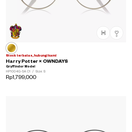
3
Stock terbatas, hubungi kami
Harry Potter × OWNDAYS
Gryffindor Model
HP1004G-5A
C1
/
Size: S
Rp1,799,000