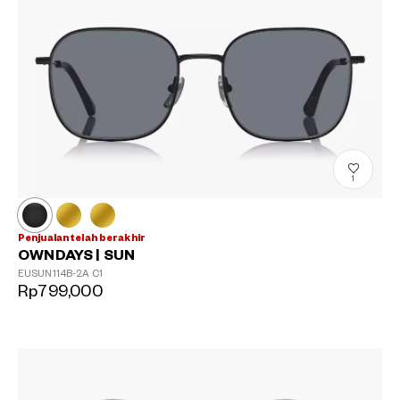
1
Penjualan telah berakhir
OWNDAYS | SUN
EUSUN114B-2A
C1
Rp799,000