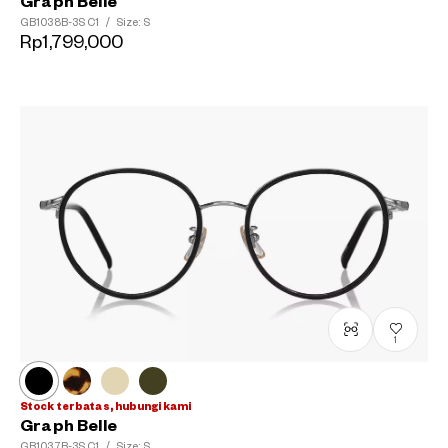
Graph Belle
GB1038B-3S
C1
/
Size: S
Rp1,799,000
1
Stock terbatas, hubungi kami
Graph Belle
GB1037B-3S
C1
/
Size: S