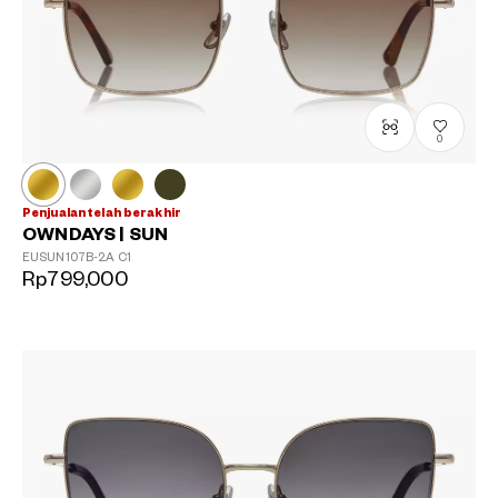
0
Penjualan telah berakhir
OWNDAYS | SUN
EUSUN107B-2A
C1
Rp799,000