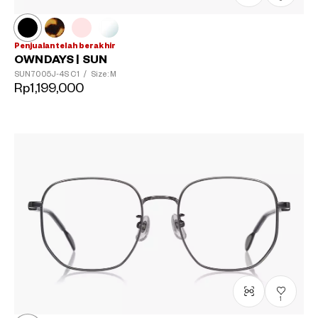
Penjualan telah berakhir
OWNDAYS | SUN
SUN7005J-4S
C1
/
Size: M
Rp1,199,000
1