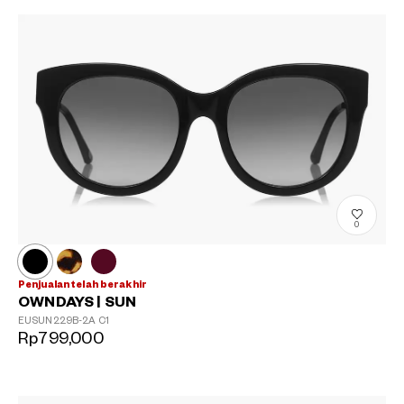
0
?
+¥0
Penjualan telah berakhir
OWNDAYS | SUN
EUSUN229B-2A
C1
Rp799,000