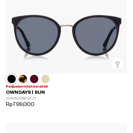
0
Penjualan telah berakhir
OWNDAYS | SUN
EUSUN228B-2A
C1
Rp799,000