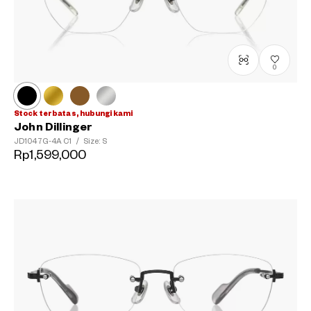
0
Stock terbatas, hubungi kami
John Dillinger
JD1047G-4A
C1
/
Size: S
Rp1,599,000