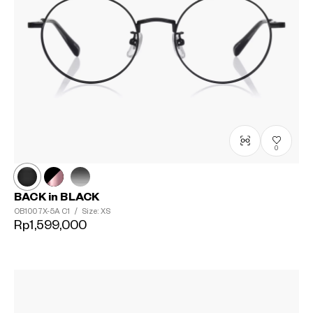
0
BACK in BLACK
OB1007X-5A
C1
/
Size: XS
Rp1,599,000