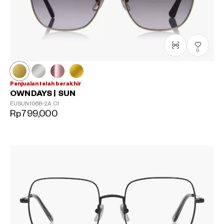
0
Penjualan telah berakhir
OWNDAYS | SUN
EUSUN106B-2A
C1
Rp799,000