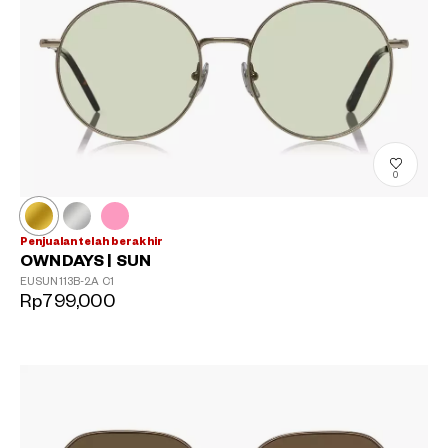
0
Penjualan telah berakhir
OWNDAYS | SUN
EUSUN113B-2A
C1
Rp799,000