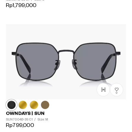
Rp1,799,000
0
OWNDAYS | SUN
SUN7004B-3S
C1
/
Size: M
Rp799,000