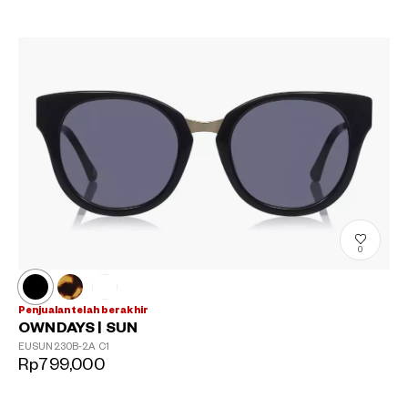
0
Penjualan telah berakhir
OWNDAYS | SUN
EUSUN230B-2A
C1
Rp799,000