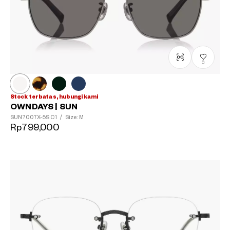
0
Stock terbatas, hubungi kami
OWNDAYS | SUN
SUN7007X-5S
C1
/
Size: M
Rp799,000