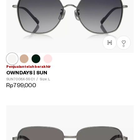
0
Penjualan telah berakhir
OWNDAYS | SUN
SUN7008X-5S
C1
/
Size: L
Rp799,000