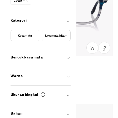
Logam
Kategori
Kacamata
kacamata hitam
0
Bentuk kacamata
Stock terbatas, hubungi kami
Harry Potter × OWNDAYS
Warna
Ravenclaw Model
HP2004B-5A
C1
/
Size: M
Rp1,799,000
Ukuran bingkai
Bahan