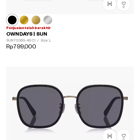
0
Penjualan telah berakhir
OWNDAYS | SUN
SUN7006G-4S
C1
/
Size: L
Rp799,000
0