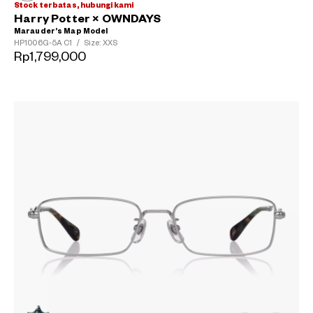
Stock terbatas, hubungi kami
Harry Potter × OWNDAYS
Marauder’s Map Model
HP1006G-5A
C1
/
Size: XXS
Rp1,799,000