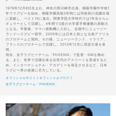
1978年12月8日生まれ、神奈川県川崎市出身。桐蔭学園中学校1
年でラグビーを始め、桐蔭学園高校3年時には同校初の花園出場
に貢献し、ベスト16に進出。関東学院大学時代では1年生からレ
ギュラーとして活躍し、4年間で3度の大学選手権優勝の原動力
となる。卒業後、ヤマハ発動機に入社し、在籍中にニュージー
ランドへラグビー留学。2005年には日本人初となる南アフリカ
のプロチームと契約。その後、ニュージーランド、イラリア、
フランスのプロチームで活躍し、2013年12月に現役引退を表
明。
現在、女子ラグビーチーム「PHOENIX」で監督・GMを務め
る。また、世界で活躍出来る次世代のアスリートを育成するた
め、インターナショナル・アカデミーを発足させるなど、日本
ラグビー界の発展に尽力している。
オフィシャルサイト
/
オフィシャルブログ
/
女子ラグビーチーム「PHOENIX」