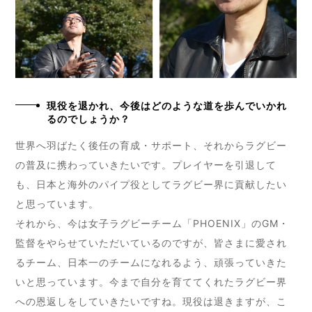
現役を退かれ、今後はどのような道を歩んでいかれ
るのでしょうか？
世界へ羽ばたく後任の育成・サポート、それからラグビー
の普及に携わっていきたいです。プレイヤーを引退して
も、日本と海外のパイプ役としてラグビー界に貢献したい
と思っています。
それから、今は女子ラグビーチーム「PHOENIX」のGM・
監督をやらせていただいているのですが、皆さまに愛され
るチーム、日本一のチームになれるよう、頑張っていきた
いと思っています。今まで自分を育ててくれたラグビー界
への恩返しをしていきたいですね。現役は退きますが、こ