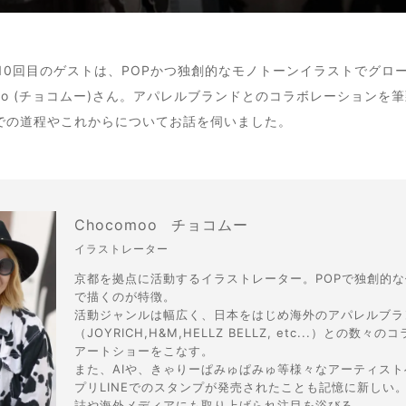
TS 第10回目のゲストは、POPかつ独創的なモノトーンイラストでグ
moo (チョコムー)さん。アパレルブランドとのコラボレーションを
での道程やこれからについてお話を伺いました。
Chocomoo
チョコムー
イラストレーター
京都を拠点に活動するイラストレーター。POPで独創的
で描くのが特徴。
活動ジャンルは幅広く、日本をはじめ海外のアパレルブラ
（JOYRICH,H&M,HELLZ BELLZ, etc...）との数
アートショーをこなす。
また、AIや、きゃりーぱみゅぱみゅ等様々なアーティスト
プリLINEでのスタンプが発売されたことも記憶に新しい
誌や海外メディアにも取り上げられ注目を浴びる。