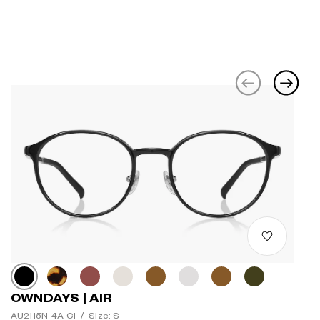
OWNDAYS | AIR
AU2115N-4A C1
/
Size: S