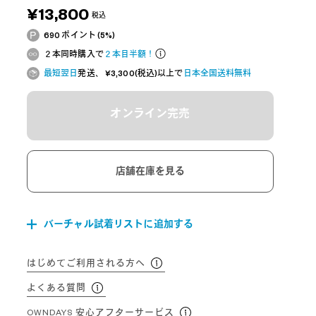
¥13,800
税込
690 ポイント (5%)
２本同時購入で
２本目半額！
最短翌日
発送、 ¥3,300(税込)以上で
日本全国送料無料
オンライン完売
店舗在庫を見る
バーチャル試着リストに追加する
はじめてご利用される方へ
よくある質問
OWNDAYS 安心アフターサービス