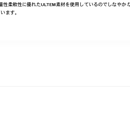
性柔軟性に優れたULTEM素材を使用しているのでしなやか 
ています。
っと軽く、ずっとしなやか。
で空気のようなかけ心地を実現するため、超軽量で耐久性に優れた素
を感じさせない、ストレスフリーを追求したフレームです。
NDAYS | AIR 商品一覧へ