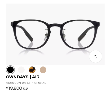
OWNDAYS | AIR
AU2099N-2A C1
/
Size: XL
¥13,800
税込