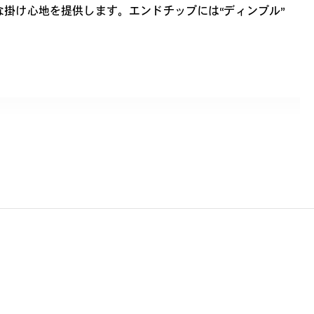
な掛け心地を提供します。エンドチップには“ディンプル”
材を使用。ズレにくく快適なフィット感で長時間の使用でも