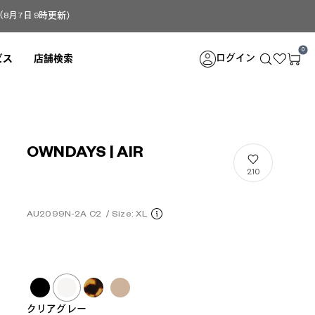
月7日 9時更新）
0
ログイン
ビス
店舗検索
OWNDAYS | AIR
210
AU2099N-2A C2
/
Size: XL
クリアグレー