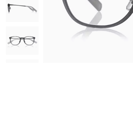
AR
3D