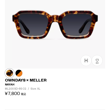
44
OWNDAYS × MELLER
NAYAH
ML2005D-6S
C2
/
Size: XL
¥7,800
税込