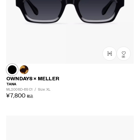
86
OWNDAYS × MELLER
TANA
ML2008D-6S
C1
/
Size: XL
¥7,800
税込