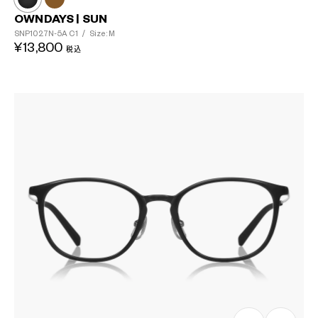
OWNDAYS | SUN
SNP1027N-5A
C1
/
Size: M
¥13,800
税込