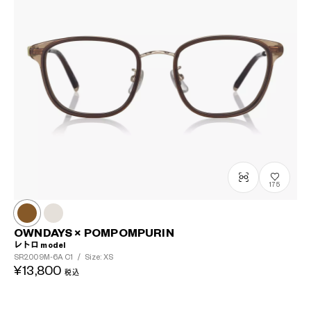
175
OWNDAYS × POMPOMPURIN
レトロ model
SR2009M-6A
C1
/
Size: XS
¥13,800
税込