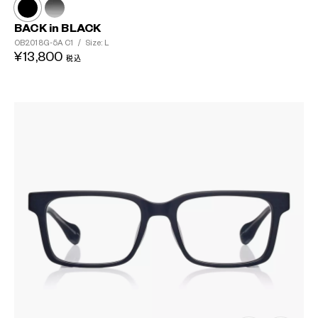
BACK in BLACK
OB2018G-5A
C1
/
Size: L
¥13,800
税込