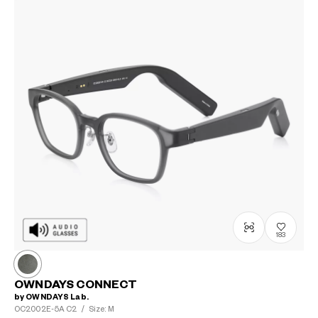
183
OWNDAYS CONNECT
by OWNDAYS Lab.
OC2002E-5A
C2
/
Size: M