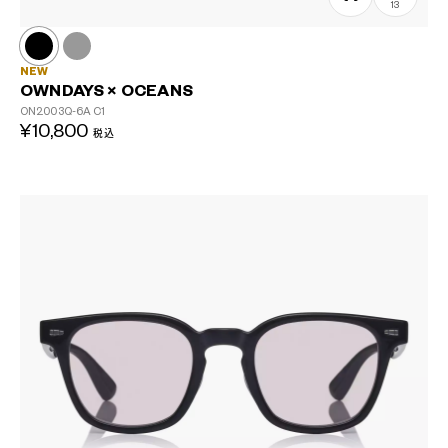
13
NEW
OWNDAYS × OCEANS
ON2003Q-6A
C1
¥10,800
税込