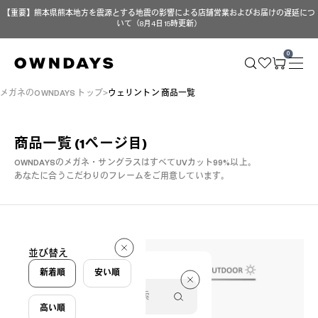
【重要】熊本県熊本地方を震源とする地震の影響による店舗営業およびお届けの遅延につ
いて（8月4日 15時更新）
0
メガネのOWNDAYS トップ
ウェリントン 商品一覧
商品一覧
(1ページ目)
OWNDAYSのメガネ・サングラスはすべてUVカット99%以上。
あなたに合うこだわりのフレームをご用意しています。
69 件
並び替え
69 件
新着順
安い順
高い順