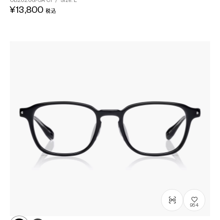
OB2020G-5A
C1
/
Size: L
¥13,800
税込
954