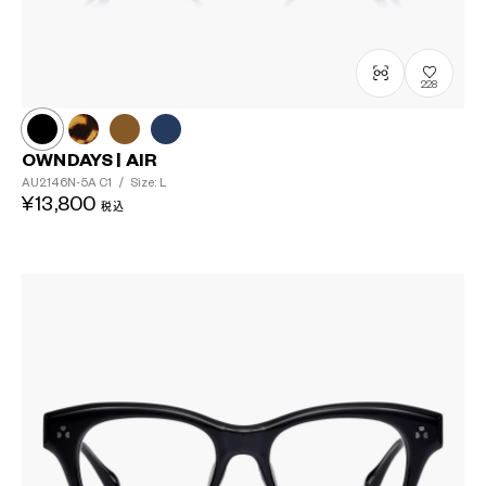
?
+¥0
228
OWNDAYS | AIR
AU2146N-5A
C1
/
Size: L
¥13,800
税込