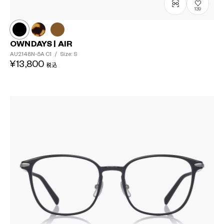
139
OWNDAYS | AIR
AU2148N-5A
C1
/
Size: S
¥13,800
税込