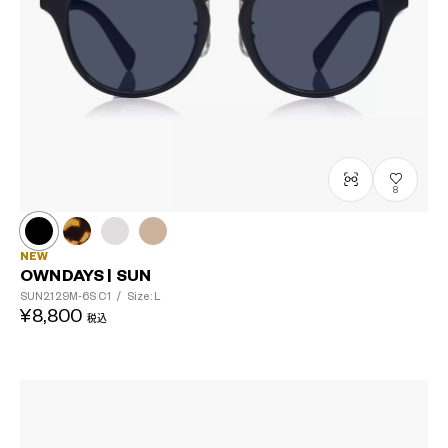
8
NEW
OWNDAYS | SUN
SUN2129M-6S
C1
/
Size: L
¥8,800
税込