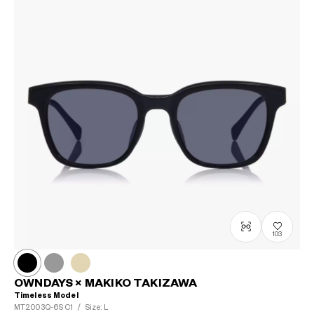
103
OWNDAYS × MAKIKO TAKIZAWA
Timeless Model
MT2003Q-6S
C1
/
Size: L