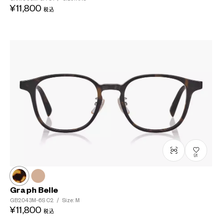
¥11,800
税込
91
Graph Belle
GB2043M-6S
C2
/
Size: M
¥11,800
税込