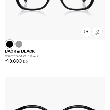
612
BACK in BLACK
OB2022G-5A
C1
/
Size: XL
¥13,800
税込