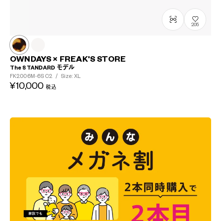
205
OWNDAYS × FREAK'S STORE
The STANDARD モデル
FK2006M-6S
C2
/
Size: XL
¥10,000
税込