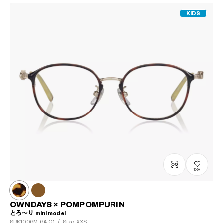
KIDS
138
OWNDAYS × POMPOMPURIN
とろ～り mini model
SRK1006M-6A
C1
/
Size: XXS