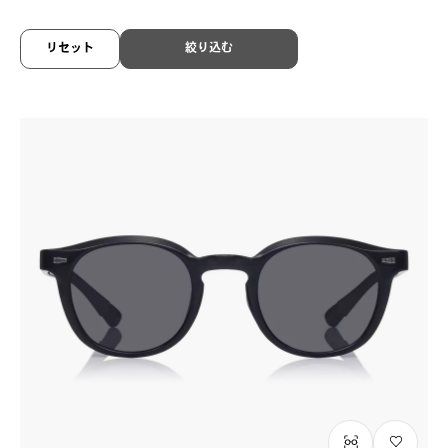
OWNDAYS × OCEANS
ON2002Q-6A
C1
/
Size: L
リセット
絞り込む
¥10,800
税込