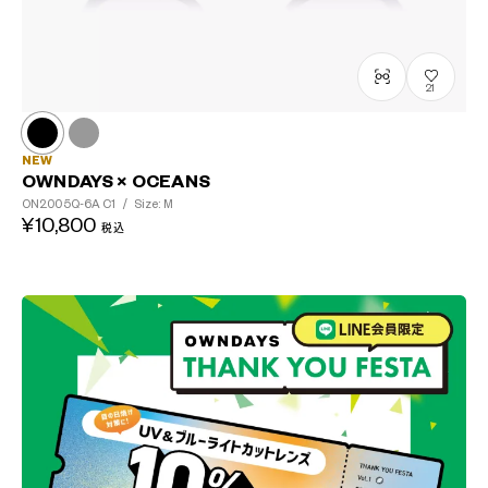
21
NEW
OWNDAYS × OCEANS
ON2005Q-6A
C1
/
Size: M
¥10,800
税込