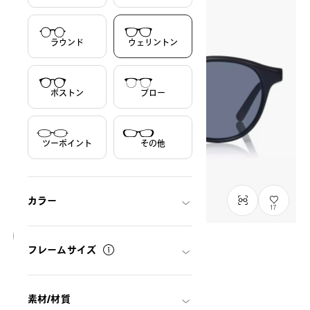
ラウンド
ウェリントン
ボストン
ブロー
ツーポイント
その他
カラー
17
フレームサイズ
NEW
OWNDAYS | SUN
SUN2127M-6S
C1
/
Size: L
¥8,800
税込
素材/材質