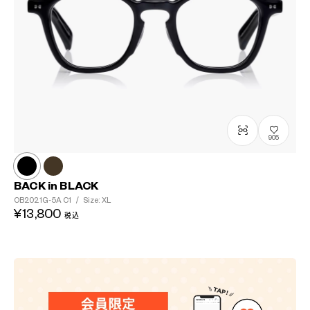
905
BACK in BLACK
OB2021G-5A
C1
/
Size: XL
¥13,800
税込