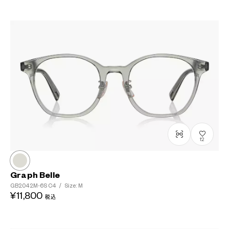
12
Graph Belle
GB2042M-6S
C4
/
Size: M
¥11,800
税込