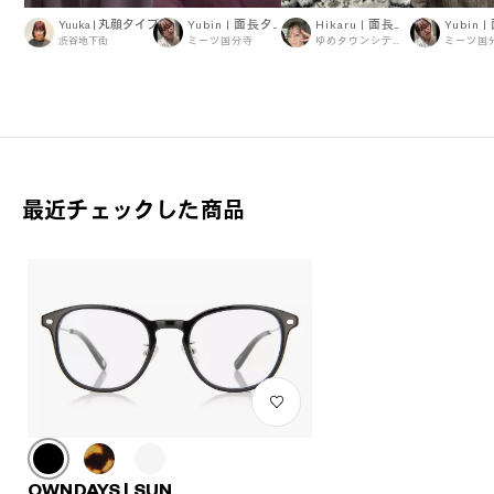
Yuuka | 丸顔タイプ
Yubin | 面長タイプ
Hikaru | 面長タイプ
渋谷地下街
ミーツ国分寺
ゆめタウンシティーモール
ミーツ国
最近チェックした商品
OWNDAYS | SUN