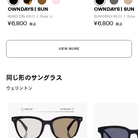
OWNDAYS | SUN
OWNDAYS | SUN
Size: L
Size:
SUN2123N-5S C1
/
SUN1085G-5S C1
/
¥6,800
¥6,800
税込
税込
VIEW MORE
同じ形のサングラス
ウェリントン