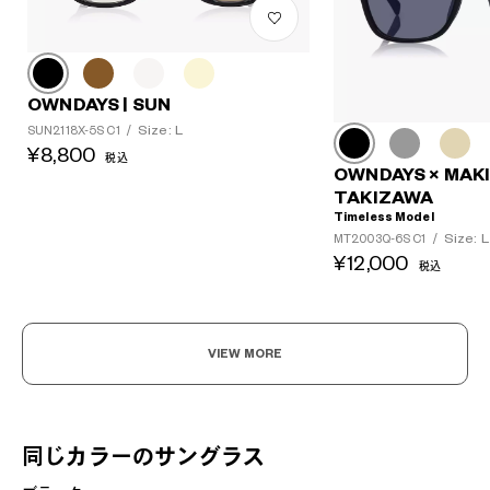
OWNDAYS | SUN
Size: L
SUN2118X-5S C1
/
¥8,800
税込
OWNDAYS × MAK
TAKIZAWA
Timeless Model
Size: L
MT2003Q-6S C1
/
¥12,000
税込
VIEW MORE
同じカラーのサングラス