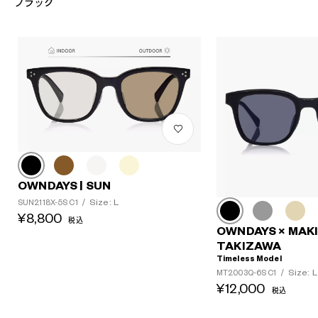
ブラック
OWNDAYS | SUN
Size: L
SUN2118X-5S C1
/
¥8,800
税込
OWNDAYS × MAK
TAKIZAWA
Timeless Model
Size: L
MT2003Q-6S C1
/
¥12,000
税込