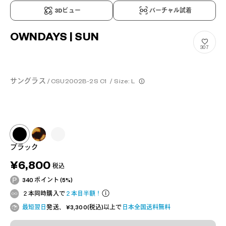
3Dビュー
バーチャル試着
OWNDAYS | SUN
307
サングラス / CSU2002B-2S C1
/
Size: L
ブラック
¥6,800
税込
340 ポイント (5%)
２本同時購入で
２本目半額！
最短翌日
発送、 ¥3,300(税込)以上で
日本全国送料無料