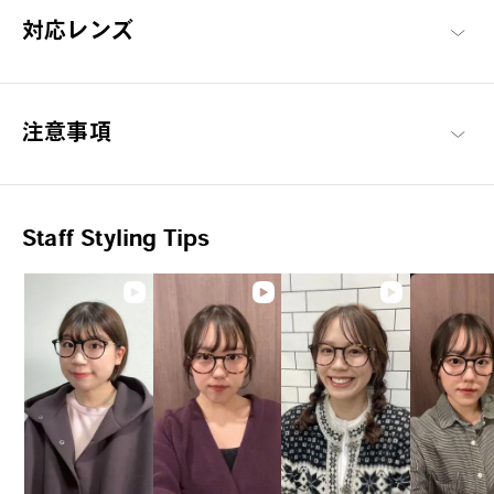
対応レンズ
太陽ごと、トリコにする。
注意事項
ファッションアイテムとしてはもちろん、眩しさを和らげ、紫外
線から瞳を守ります。アウトドアや街中でもSUNがそばにいれ
ば、いつもよりちょっと特別。
Staff Styling Tips
OWNDAYS | SUN 商品一覧へ