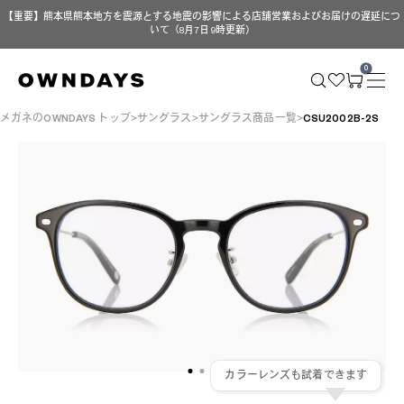
【重要】熊本県熊本地方を震源とする地震の影響による店舗営業およびお届けの遅延につ
いて（8月7日 9時更新）
0
メガネのOWNDAYS トップ
サングラス
サングラス商品一覧
CSU2002B-2S
カラーレンズも試着できます