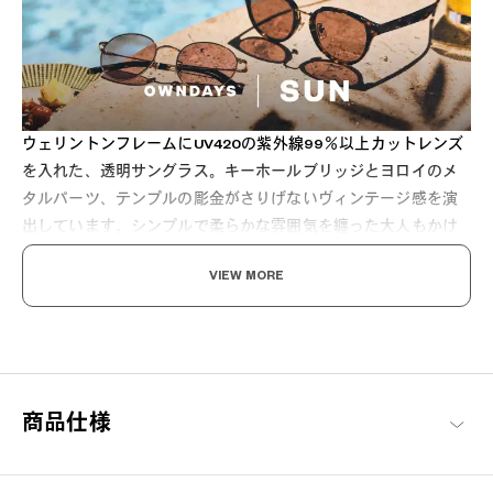
ウェリントンフレームにUV420の紫外線99％以上カットレンズ
を入れた、透明サングラス。キーホールブリッジとヨロイのメ
タルパーツ、テンプルの彫金がさりげないヴィンテージ感を演
出しています。シンプルで柔らかな雰囲気を纏った大人もかけ
やすいサングラス。 スマートモデルをお探しの方におすすめで
VIEW MORE
す。
[紫外線透過率]
1.0%以下
[可視光線透過率]
商品仕様
89.5%