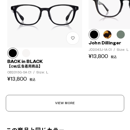
John Dillinger
Size: L
JD2043J-1A C1
/
¥13,800
税込
BACK in BLACK
【CM/広告着用商品】
Size: L
OB2015G-5A C1
/
¥13,800
税込
VIEW MORE