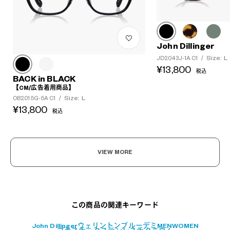
John Dillinger
Size: L
JD2043J-1A C1
/
¥13,800
税込
BACK in BLACK
【CM/広告着用商品】
Size: L
OB2015G-5A C1
/
¥13,800
税込
?
+¥0
VIEW MORE
この商品の関連キーワード
John Dillinger
ウェリントン
ブルーデミ
MEN
WOMEN