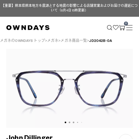
【重要】熊本県熊本地方を震源とする地震の影響による店舗営業およびお届けの遅延につ
いて（8月4日 15時更新）
0
メガネのOWNDAYS トップ
メガネ
メガネ商品一覧
JD2042B-0A
John Dillinger