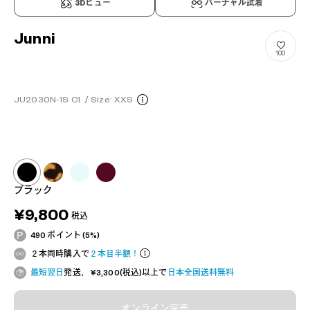
3Dビュー
バーチャル試着
Junni
100
JU2030N-1S C1
/
Size: XXS
ブラック
¥9,800
税込
490 ポイント (5%)
２本同時購入で
２本目半額！
最短翌日
発送、 ¥3,300(税込)以上で
日本全国送料無料
オンライン完売