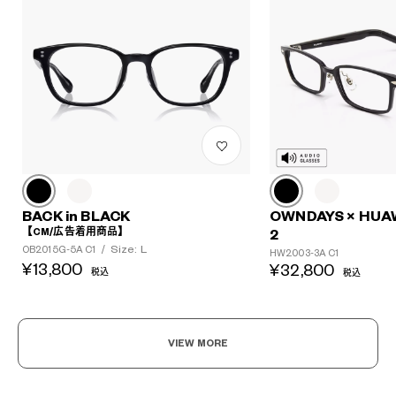
BACK in BLACK
OWNDAYS × HUA
【CM/広告着用商品】
2
Size: L
OB2015G-5A C1
/
HW2003-3A C1
¥13,800
¥32,800
税込
税込
VIEW MORE