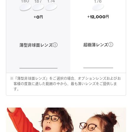
1.60
1.74
1.67
1.76
12,000
0
+
+
円
円
超極薄レンズ
薄型非球面レンズ
※
「薄型非球面レンズ」をご選択の場合、オプションレンズおよびお
客様の度数に適した範囲の中から、最も薄いレンズをご提供しま
す。