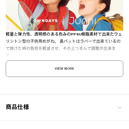
軽量と弾力性、透明感のある色みのPPSU樹脂素材で出来たウェ
リントン型の子供用めがね。 鼻パットはラバーで出来ているの
で掛けた時の負担を軽減させ、その上つまんで調整が出来ま
す。
VIEW MORE
軽さとタフさと 可愛らしさと。
商品仕様
「おしゃれアイテムは大人の為だけじゃない」をコンセプトに展
開するキッズブランド。お子様にも安心してかけていただけるよ
う、フィット感を追求し顔馴染みのよいデザインを提案。