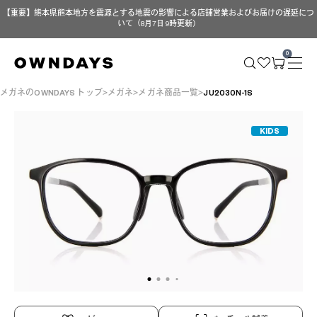
【重要】熊本県熊本地方を震源とする地震の影響による店舗営業およびお届けの遅延につ
いて（8月7日 9時更新）
0
メガネのOWNDAYS トップ
メガネ
メガネ商品一覧
JU2030N-1S
KIDS