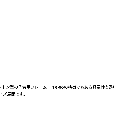
レンズカラー
ントン型の子供用フレーム。 TR-90の特徴でもある軽量性
イズ展開です。