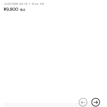
JU2039N-4S C1
/
Size: XS
¥9,800
税込