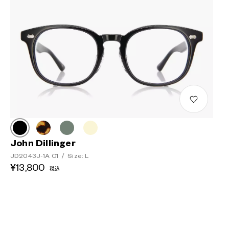
John Dillinger
JD2043J-1A C1
/
Size: L
¥13,800
税込