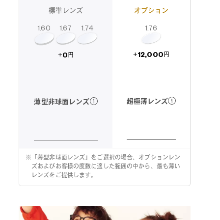
標準レンズ
オプション
1.60
1.74
1.67
1.76
12,000
0
+
+
円
円
超極薄レンズ
薄型非球面レンズ
※
「薄型非球面レンズ」をご選択の場合、オプションレン
ズおよびお客様の度数に適した範囲の中から、最も薄い
レンズをご提供します。