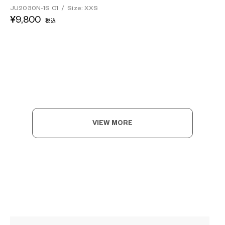
JU2030N-1S C1
/
Size: XXS
¥9,800
税込
VIEW MORE