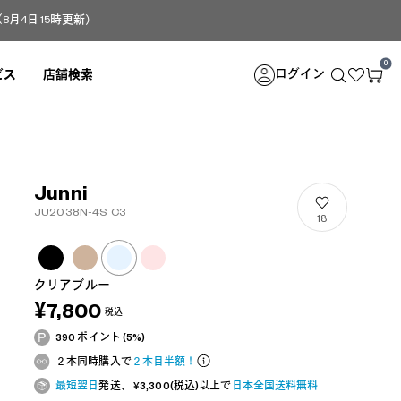
4日 15時更新）
0
ログイン
ビス
店舗検索
Junni
JU2038N-4S C3
18
クリアブルー
¥7,800
税込
390 ポイント (5%)
２本同時購入で
２本目半額！
最短翌日
発送、 ¥3,300(税込)以上で
日本全国送料無料