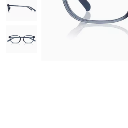
AR
3D