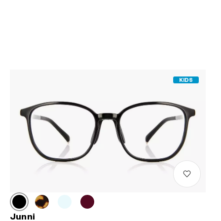
KIDS
Junni