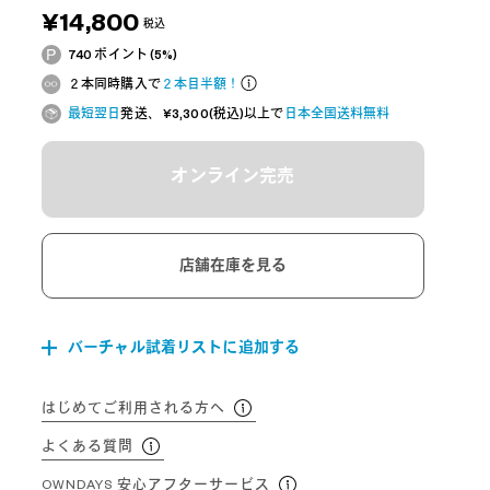
¥14,800
税込
740 ポイント (5%)
２本同時購入で
２本目半額！
最短翌日
発送、 ¥3,300(税込)以上で
日本全国送料無料
オンライン完売
店舗在庫を見る
バーチャル試着リストに追加する
はじめてご利用される方へ
よくある質問
OWNDAYS 安心アフターサービス