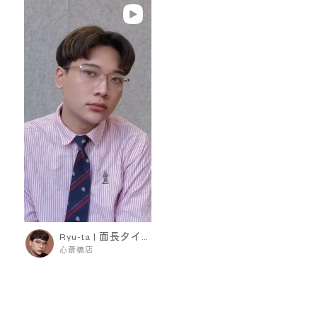
Ryu-ta | 面長タイプ
心斎橋店