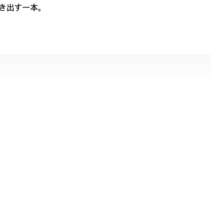
き出す一本。
特徴的なメタルフレーム。動くたびにメタル特有の流れるよ