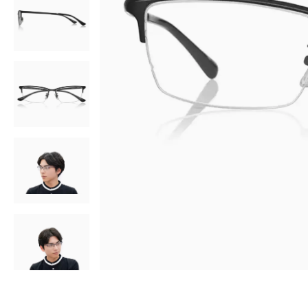
AR
3D