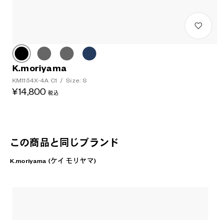
K.moriyama
KM1154X-4A C1
/
Size: S
¥14,800
税込
この商品と同じブランド
K.moriyama (ケイ モリヤマ)