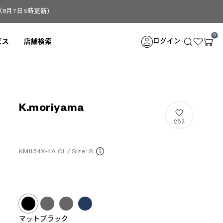
月7日 9時更新）
0
ログイン
ビス
店舗検索
K.moriyama
252
KM1154X-4A C1
/
Size: S
マットブラック