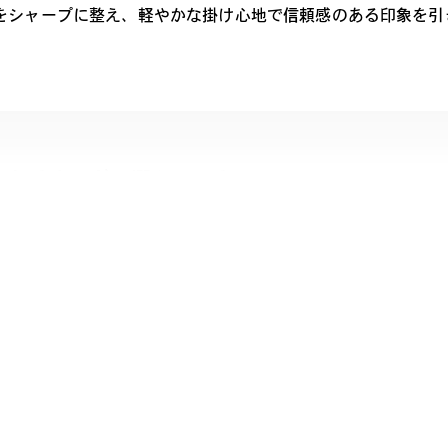
をシャープに整え、軽やかな掛け心地で信頼感のある印象を引
られる人ほど、選んでいる。
ちりとシャープな装いで、相手に信頼感を与えるスタイリッシュさが
光の変化を楽しめるシックなテイストが魅力です。
moriyama 商品一覧へ