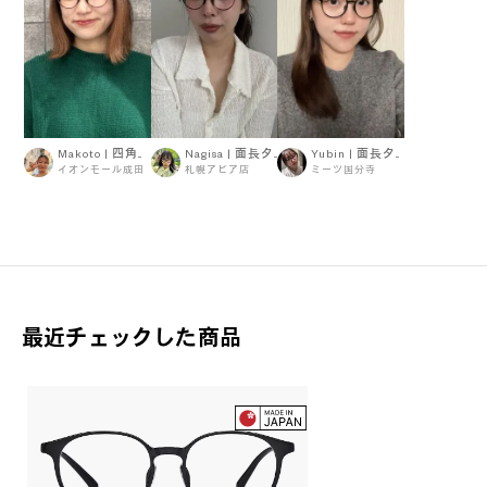
Makoto | 四角顔タイプ
Nagisa | 面長タイプ
Yubin | 面長タイプ
イオンモール成田
札幌アピア店
ミーツ国分寺
最近チェックした商品