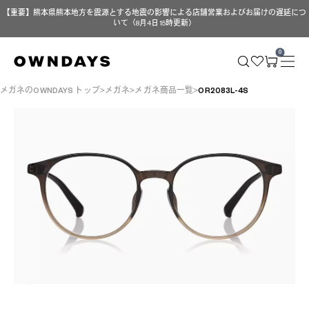
【重要】熊本県熊本地方を震源とする地震の影響による店舗営業およびお届けの遅延につ
いて（8月4日 15時更新）
0
メガネのOWNDAYS トップ
メガネ
メガネ商品一覧
OR2083L-4S