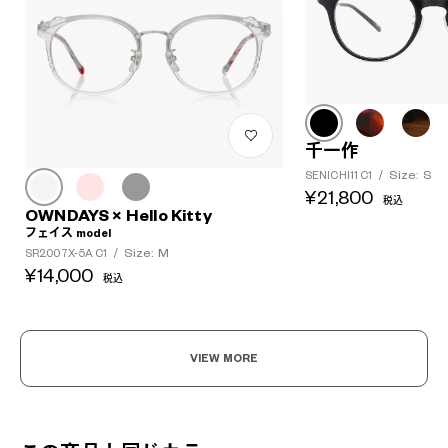
千一作
Size: S
SENICHI11 C1
/
¥21,800
税込
OWNDAYS × Hello Kitty
フェイス model
Size: M
SR2007X-5A C1
/
¥14,000
税込
VIEW MORE