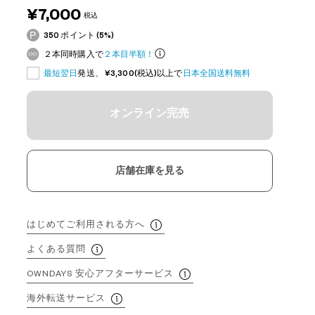
¥7,000
税込
350 ポイント (5%)
２本同時購入で
２本目半額！
最短翌日
発送、 ¥3,300(税込)以上で
日本全国送料無料
オンライン完売
店舗在庫を見る
はじめてご利用される方へ
よくある質問
OWNDAYS 安心アフターサービス
海外転送サービス