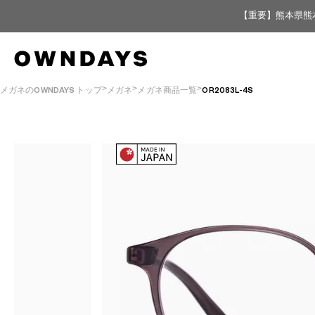
【重要】熊本県熊
メガネのOWNDAYS トップ
メガネ
メガネ商品一覧
OR2083L-4S