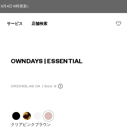
4日 15時更新）
サービス
店舗検索
OWNDAYS | ESSENTIAL
OR2083L-4S C4
/
Size: S
クリアピンクブラウン