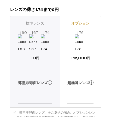
レンズの薄さ1.74まで0円
標準レンズ
オプション
1.60
1.67
1.74
1.76
0
12,000
+
+
円
円
薄型非球面レンズ
超極薄レンズ
※
「薄型非球面レンズ」をご選択の場合、オプションレン