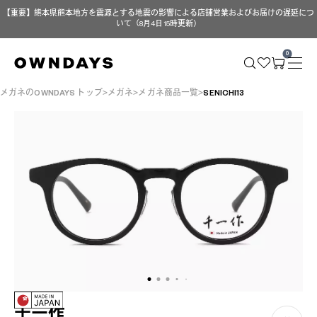
【重要】熊本県熊本地方を震源とする地震の影響による店舗営業およびお届けの遅延につ
いて（8月4日 15時更新）
0
メガネのOWNDAYS トップ
メガネ
メガネ商品一覧
SENICHI13
千一作