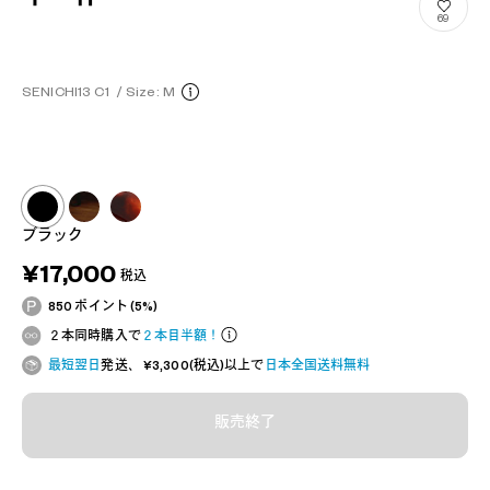
69
SENICHI13 C1
/
Size: M
ブラック
¥17,000
税込
850 ポイント (5%)
２本同時購入で
２本目半額！
最短翌日
発送、 ¥3,300(税込)以上で
日本全国送料無料
販売終了