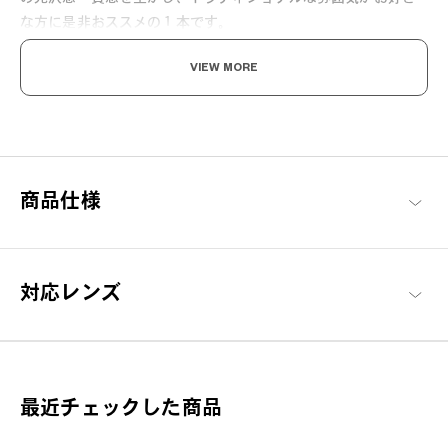
な方に是非おススメの１本です。
VIEW MORE
手に伝わる、 日本の流儀。
商品仕様
“メガネのまち”として知られる福井県・鯖江市。職人の手によって
一つ一つ丁寧に仕上げる日本製ハンドメイド。
千一作 商品一覧へ
対応レンズ
最近チェックした商品