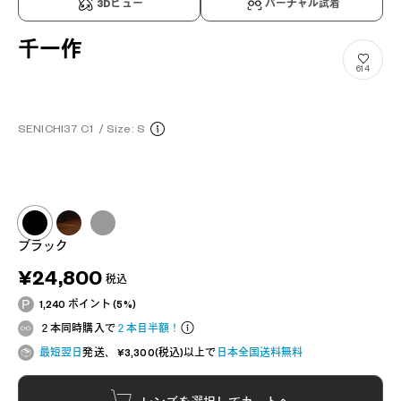
3Dビュー
バーチャル試着
千一作
614
SENICHI37 C1
/
Size: S
ブラック
¥24,800
税込
1,240 ポイント (5%)
２本同時購入で
２本目半額！
最短翌日
発送、 ¥3,300(税込)以上で
日本全国送料無料