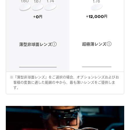
1.60
1.74
1.67
1.76
12,000
0
+
+
円
円
超極薄レンズ
薄型非球面レンズ
※
「薄型非球面レンズ」をご選択の場合、オプションレンズおよびお
客様の度数に適した範囲の中から、最も薄いレンズをご提供しま
す。