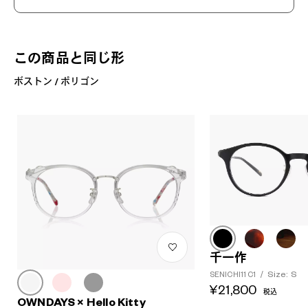
この商品と同じ形
ボストン / ポリゴン
千一作
Size: S
SENICHI11 C1
/
¥21,800
税込
OWNDAYS × Hello Kitty