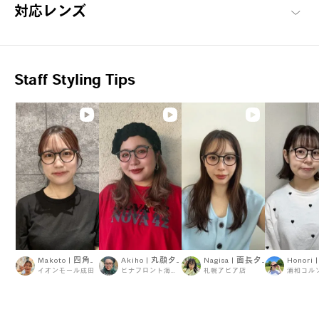
対応レンズ
千一作 商品一覧へ
Staff Styling Tips
Makoto | 四角顔タイプ
Akiho | 丸顔タイプ
Nagisa | 面長タイプ
イオンモール成田
ビナフロント海老名
札幌アピア店
浦和コル