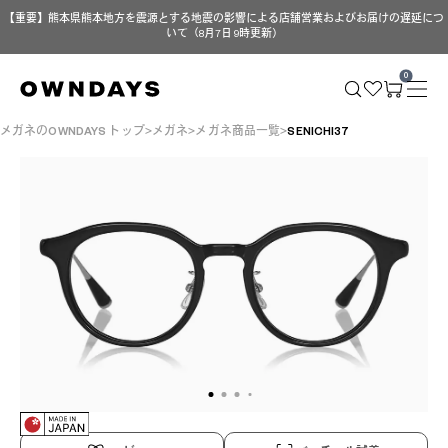
【重要】熊本県熊本地方を震源とする地震の影響による店舗営業およびお届けの遅延につ
いて（8月7日 9時更新）
0
メガネのOWNDAYS トップ
メガネ
メガネ商品一覧
SENICHI37