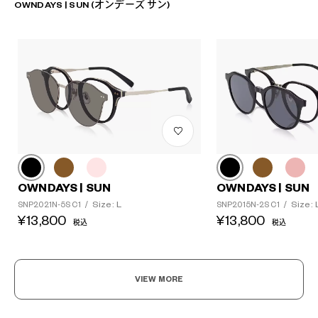
OWNDAYS | SUN (オンデーズ サン)
OWNDAYS | SUN
OWNDAYS | SUN
Size: L
Size: 
SNP2021N-5S C1
/
SNP2015N-2S C1
/
¥13,800
¥13,800
税込
税込
VIEW MORE