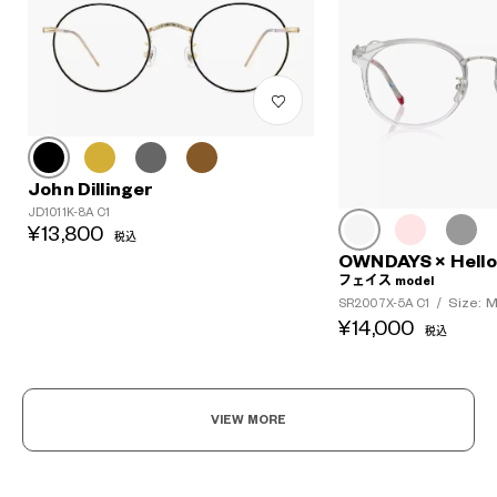
?
+¥0
John Dillinger
JD1011K-8A C1
¥13,800
税込
OWNDAYS × Hello 
フェイス model
Size: 
SR2007X-5A C1
/
¥14,000
税込
VIEW MORE