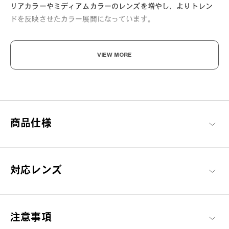
リアカラーやミディアムカラーのレンズを増やし、よりトレン
ドを反映させたカラー展開になっています。
マグネットで簡単1秒装着「OWNDAYS SNAP」
VIEW MORE
ワンタッチでメガネがサングラスにもなる便利な2WAYグラス。
ドライブやアウトドアシーンにも最適です。
路面や水面などのギラつきを抑える偏光機能を搭載したSNAP
LENSで眩しさを軽減し、よりクリアな視界を実現します。
[紫外線透過率]
商品仕様
C1：1.0%以下
C2：0.5%以下
C3：0.5%以下
対応レンズ
[可視光線透過率]
C1：15%
C2：17%
注意事項
C3：45%