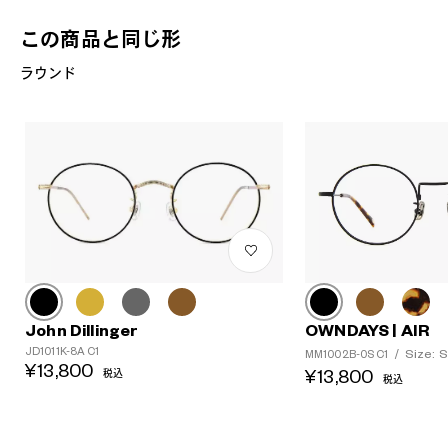
この商品と同じ形
ラウンド
John Dillinger
OWNDAYS | AIR
JD1011K-8A C1
Size: S
MM1002B-0S C1
/
¥13,800
¥13,800
税込
税込