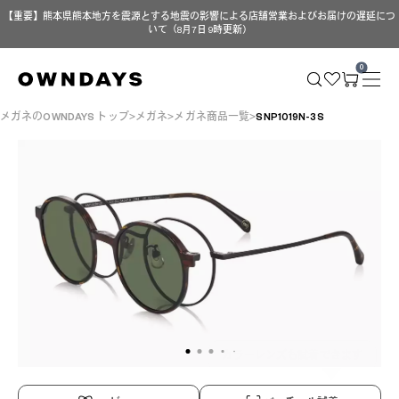
【重要】熊本県熊本地方を震源とする地震の影響による店舗営業およびお届けの遅延につ
いて（8月7日 9時更新）
0
メガネのOWNDAYS トップ
メガネ
メガネ商品一覧
SNP1019N-3S