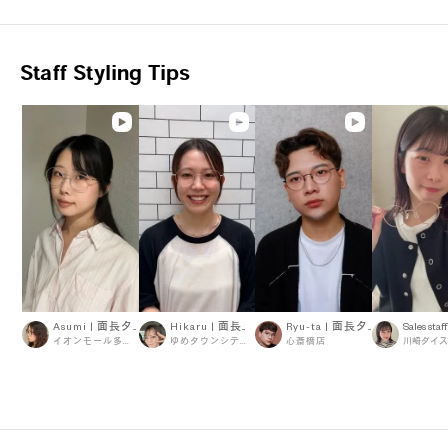
Staff Styling Tips
太陽ごと、トリコにする。
ファッションアイテムとしてはもちろん、眩しさを和らげ、紫外
線から瞳を守ります。アウトドアや街中でもSUNがそばにいれ
ば、いつもよりちょっと特別。
OWNDAYS | SUN 商品一覧へ
Asumi | 面長タイプ
Hikaru | 面長タイプ
Ryu-ta | 面長タイプ
Sales staff
イオンモール多摩平の森店
ゆめタウンシティーモール
心斎橋店
川崎ダイス