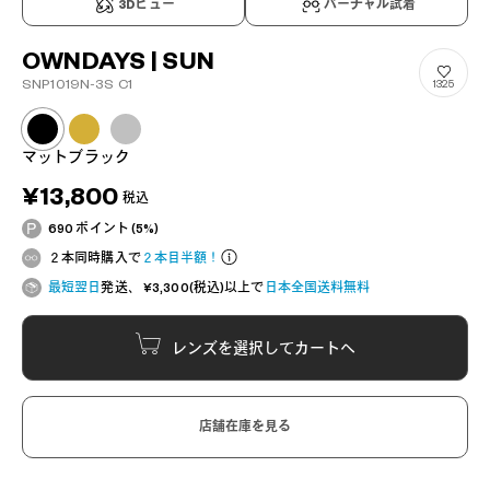
3Dビュー
バーチャル試着
OWNDAYS | SUN
SNP1019N-3S C1
1325
マットブラック
¥13,800
税込
690 ポイント (5%)
２本同時購入で
２本目半額！
最短翌日
発送、 ¥3,300(税込)以上で
日本全国送料無料
レンズを選択してカートへ
店舗在庫を見る