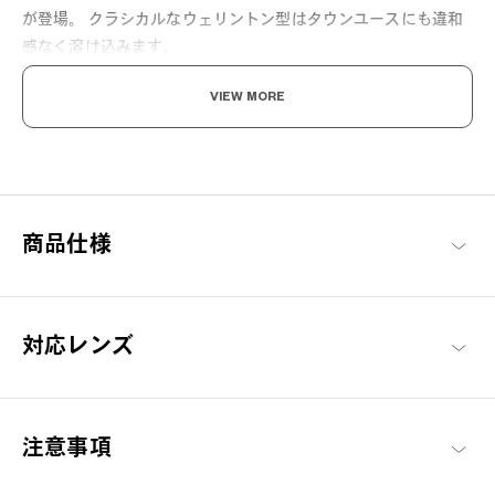
が登場。 クラシカルなウェリントン型はタウンユースにも違和
感なく溶け込みます。
VIEW MORE
マグネットで簡単1秒装着「OWNDAYS SNAP」
ワンタッチでメガネがサングラスにもなる便利な2WAYグラス。
ドライブやアウトドアシーンにも最適です。
路面や水面などのギラつきを抑える偏光機能を搭載したSNAP
LENSで眩しさを軽減し、よりクリアな視界を実現します。
商品仕様
[紫外線透過率]
1.0%以下
対応レンズ
[可視光線透過率]
C1：16%
C2：10%
C3：15%
注意事項