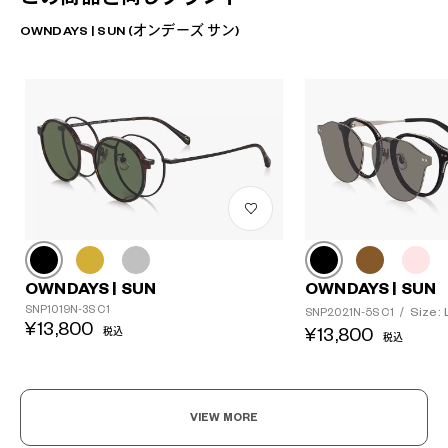
OWNDAYS | SUN (オンデーズ サン)
OWNDAYS | SUN
OWNDAYS | SUN
SNP1019N-3S C1
Size: 
SNP2021N-5S C1
/
¥13,800
¥13,800
税込
税込
VIEW MORE