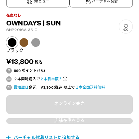
3Dビュー
バーチャル試着
在庫なし
OWNDAYS | SUN
SNP2016A-3S C1
609
ブラック
¥13,800
税込
690 ポイント (5%)
２本同時購入で
２本目半額！
最短翌日
発送、 ¥3,300(税込)以上で
日本全国送料無料
オンライン完売
店舗在庫を見る
バーチャル試着リストに追加する