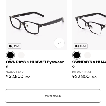
?
+¥0
OWNDAYS × HUAWEI Eyewear
OWNDAYS × HUA
2
2
HW2003-3A C1
HW2004-3A C1
¥32,800
¥32,800
税込
税込
VIEW MORE