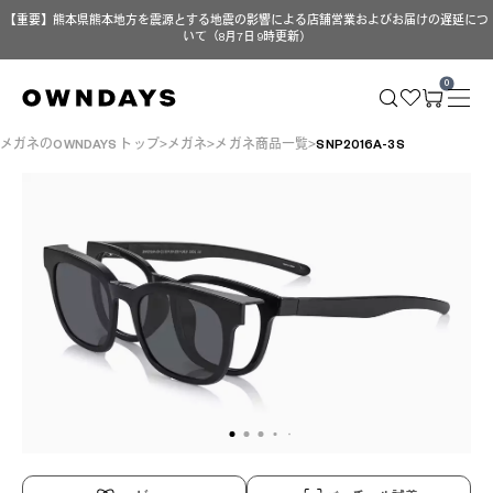
【重要】熊本県熊本地方を震源とする地震の影響による店舗営業およびお届けの遅延につ
いて（8月7日 9時更新）
0
メガネのOWNDAYS トップ
メガネ
メガネ商品一覧
SNP2016A-3S