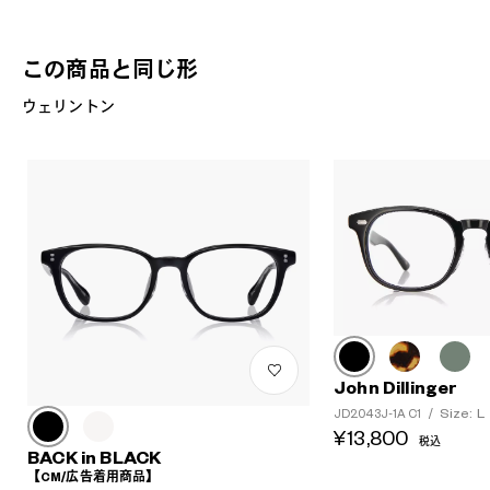
この商品と同じ形
ウェリントン
John Dillinger
Size: L
JD2043J-1A C1
/
¥13,800
税込
BACK in BLACK
【CM/広告着用商品】