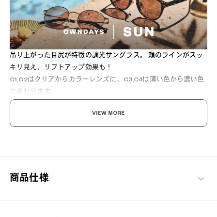
吊り上がった目尻が特徴の調光サングラス。 頬のラインがスッ
キリ見え、リフトアップ効果も！
C1,C2はクリアからカラーレンズに、C3,C4は薄い色から濃い色
に変わります。
VIEW MORE
[紫外線透過率]
1%以下
[可視光線透過率]
SUN2118X-5S C1 16.22%
SUN2118X-5S C2 17.61%
商品仕様
SUN2118X-5S C3 12.06%
SUN2118X-5S C4 16.12%