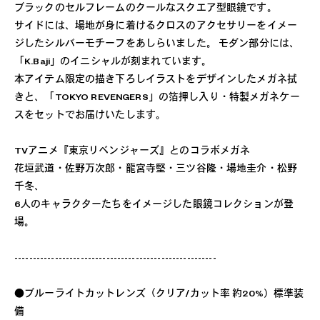
ブラックのセルフレームのクールなスクエア型眼鏡です。
サイドには、場地が身に着けるクロスのアクセサリーをイメー
ジしたシルバーモチーフをあしらいました。 モダン部分には、
「K.Baji」のイニシャルが刻まれています。
本アイテム限定の描き下ろしイラストをデザインしたメガネ拭
きと、「TOKYO REVENGERS」の箔押し入り・特製メガネケー
スをセットでお届けいたします。
TVアニメ『東京リベンジャーズ』とのコラボメガネ
花垣武道・佐野万次郎・龍宮寺堅・三ツ谷隆・場地圭介・松野
千冬、
6人のキャラクターたちをイメージした眼鏡コレクションが登
場。
-------------------------------------------------------
●ブルーライトカットレンズ（クリア/カット率 約20%）標準装
備