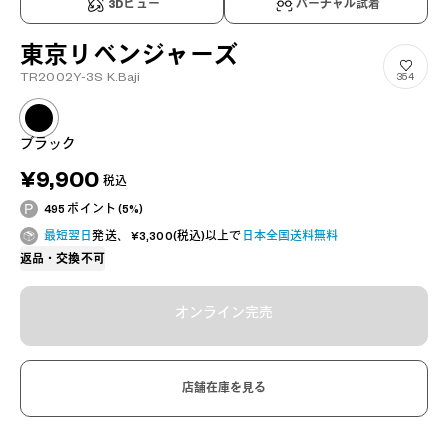
3Dビュー
バーチャル試着
東京リベンジャーズ
TR2002Y-3S K.Baji
354
ブラック
¥9,900
税込
495 ポイント (5%)
最短翌日
発送、 ¥3,300(税込)以上で
日本全国送料無料
返品・交換不可
オンライン完売
店舗在庫を見る