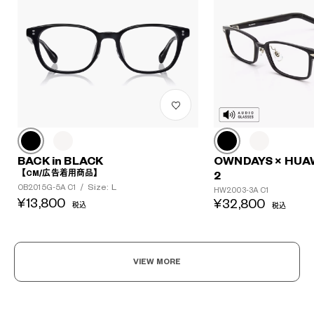
BACK in BLACK
OWNDAYS × HUA
【CM/広告着用商品】
2
Size: L
OB2015G-5A C1
/
HW2003-3A C1
¥13,800
¥32,800
税込
税込
VIEW MORE