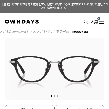
【重要】熊本県熊本地方を震源とする地震の影響による店舗営業およびお届けの遅延につ
いて（8月7日 9時更新）
0
メガネのOWNDAYS トップ
メガネ
メガネ商品一覧
TR2002Y-3S