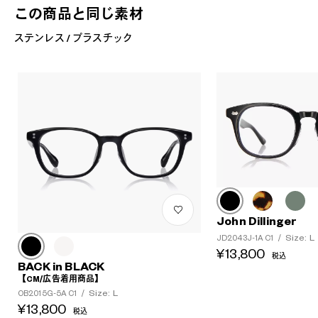
この商品と同じ素材
ステンレス / プラスチック
?
+¥0
John Dillinger
Size: L
JD2043J-1A C1
/
¥13,800
税込
BACK in BLACK
【CM/広告着用商品】
Size: L
OB2015G-5A C1
/
¥13,800
税込