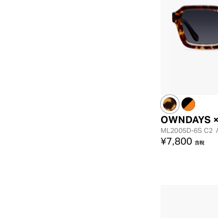
OWNDAYS ×
ML2005D-6S
C2
¥7,800
含稅