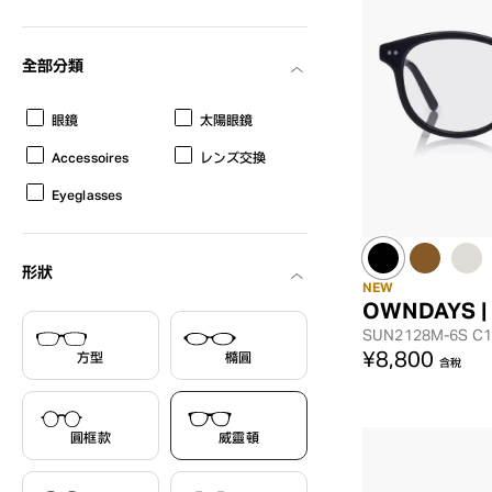
全部分類
眼鏡
太陽眼鏡
Accessoires
レンズ交換
Eyeglasses
形狀
NEW
OWNDAYS |
SUN2128M-6S
C1
¥8,800
方型
橢圓
含稅
圓框款
威靈頓