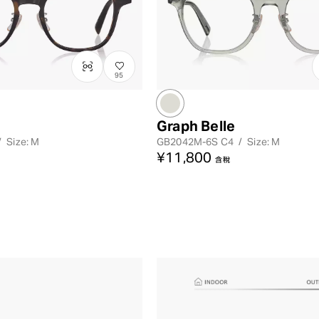
95
Graph Belle
/
Size: M
GB2042M-6S
C4
/
Size: M
¥11,800
含稅