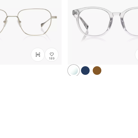
189
網路限定商品
DITA Lancier
OWNDAYS × mukuena C
e: L
ME2002X-5A
C3
/
Size: L
¥12,000
含稅