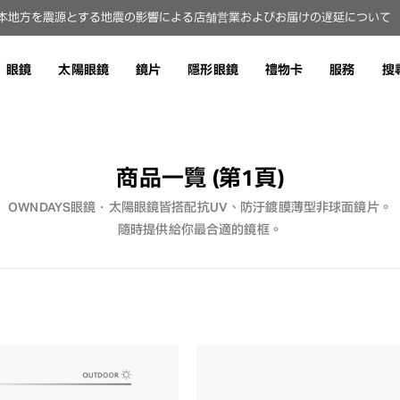
本地方を震源とする地震の影響による店舗営業およびお届けの遅延について（8
眼鏡
太陽眼鏡
鏡片
隱形眼鏡
禮物卡
服務
搜
商品一覽
(第1頁)
OWNDAYS眼鏡・太陽眼鏡皆搭配抗UV、防汙鍍膜薄型非球面鏡片。
隨時提供給你最合適的鏡框。