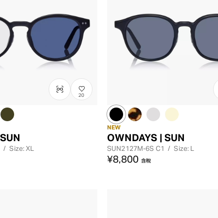
20
NEW
 SUN
OWNDAYS | SUN
/
Size: XL
SUN2127M-6S
C1
/
Size: L
¥8,800
含稅