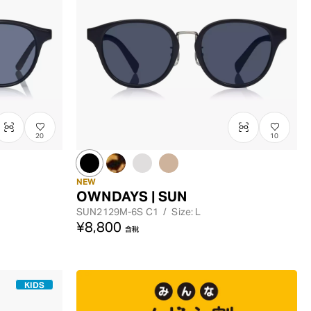
最高價格
20
10
NEW
OWNDAYS | SUN
SUN2129M-6S
C1
/
Size: L
¥8,800
含稅
KIDS