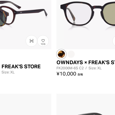
106
OWNDAYS × FREAK'S 
 FREAK'S STORE
FK2006M-6S
C2
/
Size: XL
Size: XL
¥10,000
含稅