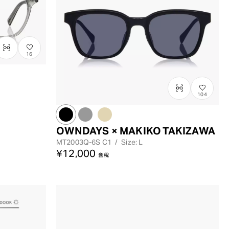
16
104
OWNDAYS × MAKIKO TAKIZAWA
MT2003Q-6S
C1
/
Size: L
¥12,000
含稅