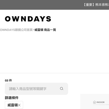
【重要】熊本県熊
OWNDAYS眼鏡公司首頁
威靈頓 商品一覽
68 件
篩選條件
AR
3D
威靈頓