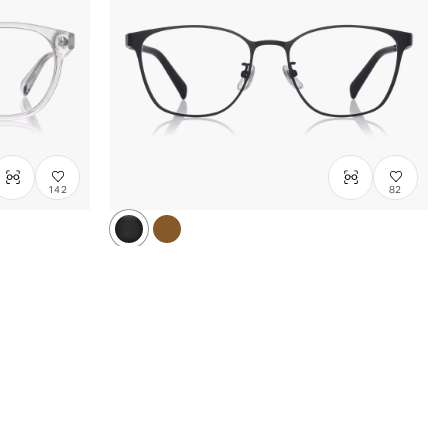
142
82
OWNDAYS | SUN
hik.
SNP1027N-5A
C1
/
Size: M
¥13,800
含稅