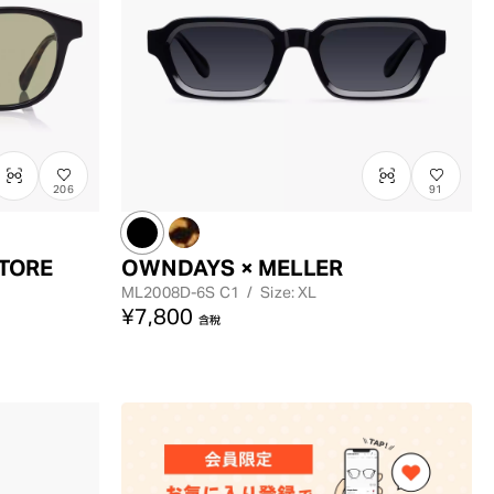
206
91
STORE
OWNDAYS × MELLER
ML2008D-6S
C1
/
Size: XL
¥7,800
含稅