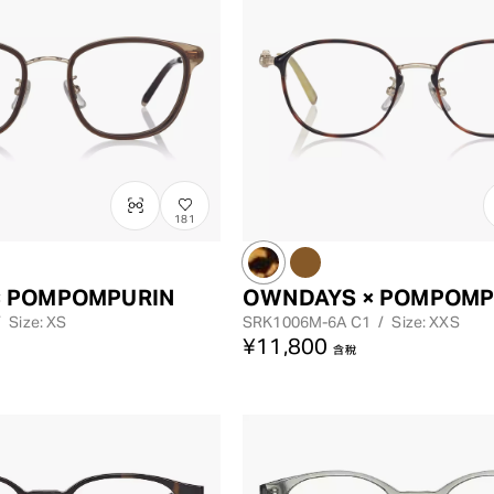
181
レンズカラー
× POMPOMPURIN
OWNDAYS × POMPOMP
/
Size: XS
SRK1006M-6A
C1
/
Size: XXS
¥11,800
含稅