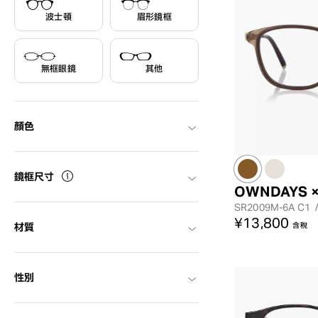
波士頓
眉形鏡框
無框眼鏡
其他
顏色
鏡框尺寸
OWNDAYS 
SR2009M-6A
C1
¥13,800
含稅
材質
性別