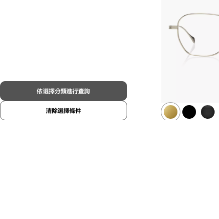
依選擇分類進行查詢
清除選擇條件
OWNDAYS × 
LSA-123
C1
/
Siz
¥42,900
含稅