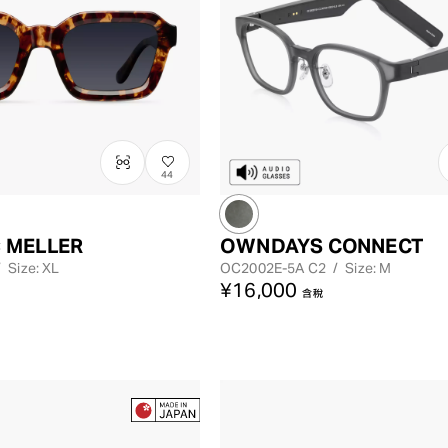
44
 MELLER
OWNDAYS CONNECT
/
Size: XL
OC2002E-5A
C2
/
Size: M
¥16,000
含稅